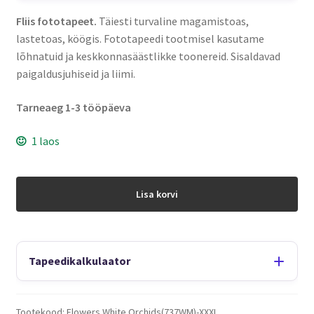
Fliis fototapeet.
Täiesti turvaline magamistoas,
lastetoas, köögis. Fototapeedi tootmisel kasutame
lõhnatuid ja keskkonnasäästlikke toonereid. Sisaldavad
paigaldusjuhiseid ja liimi.
Tarneaeg 1-3 tööpäeva
1 laos
Lisa korvi
Tapeedikalkulaator
Tootekood:
Flowers White Orchids(737WM)-XXXL