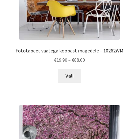
Fototapeet vaatega koopast mägedele – 10262WM
Price
€
19.90
–
€
88.00
range:
This
€19.90
Vali
product
through
has
€88.00
multiple
variants.
The
options
may
be