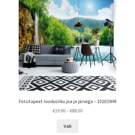
options
may
be
chosen
on
the
product
page
Fototapeet loodusliku joa ja järvega – 10201WM
Price
€
19.90
–
€
88.00
range:
This
€19.90
Vali
product
through