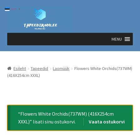
Liigu
Liigu
Eesti
▼
navigeerimisele
sisu
juurde
MENU
Esileht
Tapeedid
Laomüük
Flowers White Orchids(737WM)
(416X254cm XXXL)
“Flowers White Orchids(737WM) (416X254cm
XXXL)” lisati sinu ostukorvi.
Vaata ostukorvi