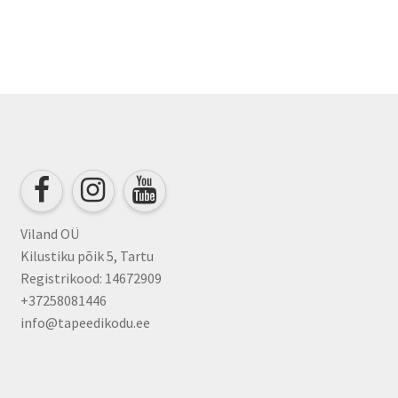
has
€88.00
multiple
variants.
The
options
may
be
chosen
on
the
product
Viland OÜ
page
Kilustiku põik 5, Tartu
Registrikood: 14672909
+37258081446
info@tapeedikodu.ee