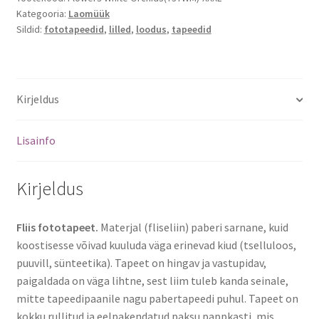
Kategooria:
Laomüük
Sildid:
fototapeedid
,
lilled
,
loodus
,
tapeedid
Kirjeldus
Lisainfo
Kirjeldus
Fliis fototapeet.
Materjal (fliseliin) paberi sarnane, kuid
koostisesse võivad kuuluda väga erinevad kiud (tselluloos,
puuvill, sünteetika). Tapeet on hingav ja vastupidav,
paigaldada on väga lihtne, sest liim tuleb kanda seinale,
mitte tapeedipaanile nagu pabertapeedi puhul. Tapeet on
kokku rullitud ja eelpakendatud paksu pappkasti, mis