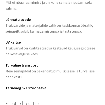
Pilt ei nõua raamimist ja on kohe seinale riputamiseks
valmis.
Lõhnatu toode
Trükivärvide ja materjalide valik on keskkonnasõbralik,
seinapilt sobib ka magamistuppa ja lastetuppa.
UV kaitse
Trükivärvid on kvaliteetsed ja kestavad kaua,isegi otsese
päikesevalguse käes.
Turvaline transport
Meie seinapildid on pakendatud mullkilesse ja turvalisse
pappkasti.
Tarneaeg 5- 10 tööpäeva
Seotud tooted