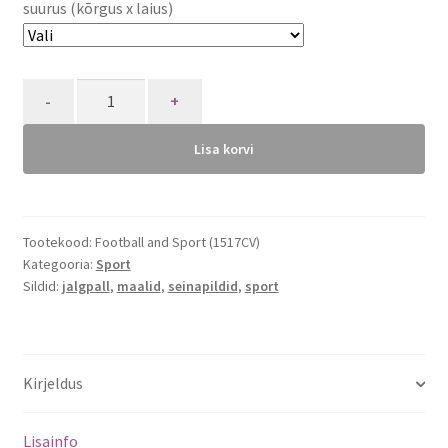
suurus (kõrgus x laius)
Quantity
Lisa korvi
Tootekood:
Football and Sport (1517CV)
Kategooria:
Sport
Sildid:
jalgpall
,
maalid
,
seinapildid
,
sport
Kirjeldus
Lisainfo