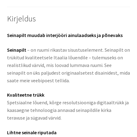
Kirjeldus
Seinapilt muudab interjööri ainulaadseks ja põnevaks
Seinapilt
– on ruumi rikastav sisustuselement. Seinapilt on
trükitud kvaliteetsele Itaalia lõuendile – tulemuseks on
realistlikud värvid, mis loovad lummava ruumi. See
seinapilt on üks paljudest originaalsetest disainidest, mida
saate meie veebipoest tellida.
Kvaliteetne trükk
Spetsiaalne lõuend, kõrge resolutsiooniga digitaaltrükk ja
kaasaegne tehnoloogia annavad seinapildile kirka
teravuse ja sügavad värvid.
Lihtne seinale riputada