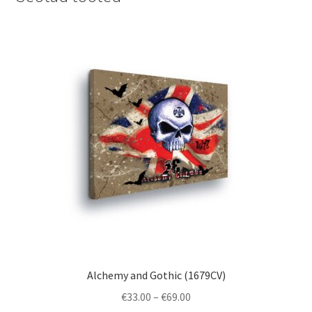
Alchemy and Gothic (1679CV)
Price
€
33.00
–
€
69.00