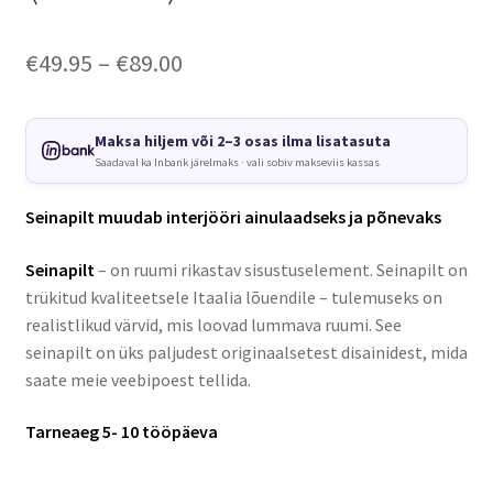
Price
€
49.95
–
€
89.00
range:
€49.95
Maksa hiljem või 2–3 osas ilma lisatasuta
Saadaval ka Inbank järelmaks · vali sobiv makseviis kassas
through
€89.00
Seinapilt muudab interjööri ainulaadseks ja põnevaks
Seinapilt
– on ruumi rikastav sisustuselement. Seinapilt on
trükitud kvaliteetsele Itaalia lõuendile – tulemuseks on
realistlikud värvid, mis loovad lummava ruumi. See
seinapilt on üks paljudest originaalsetest disainidest, mida
saate meie veebipoest tellida.
Tarneaeg 5- 10 tööpäeva