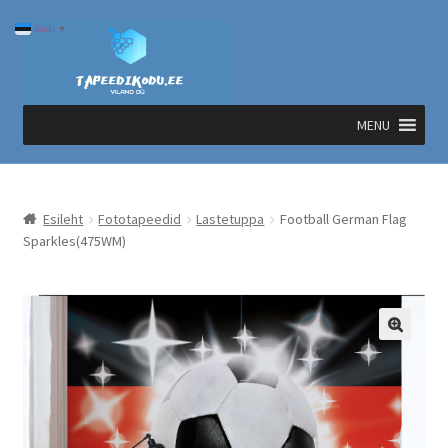
Liigu
Liigu
Eesti
▼
navigeerimisele
sisu
juurde
MENU
Esileht
Fototapeedid
Lastetuppa
Football German Flag
Sparkles(475WM)