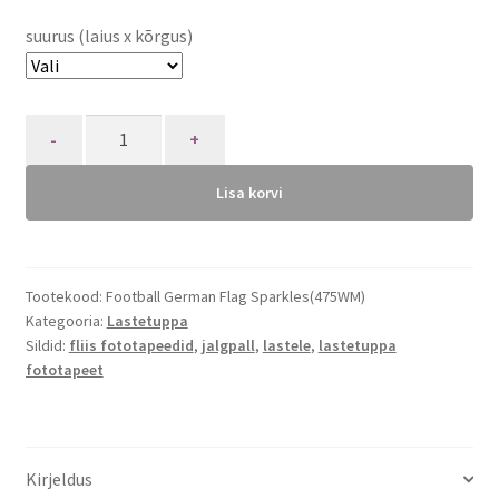
suurus (laius x kõrgus)
Quantity
Lisa korvi
Tootekood:
Football German Flag Sparkles(475WM)
Kategooria:
Lastetuppa
Sildid:
fliis fototapeedid
,
jalgpall
,
lastele
,
lastetuppa
fototapeet
Kirjeldus