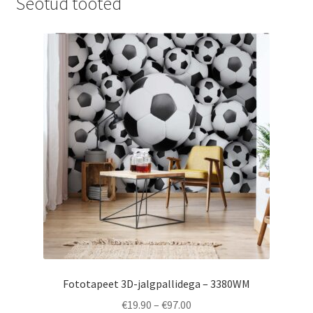
Seotud tooted
Fototapeet 3D-jalgpallidega – 3380WM
Price
€
19.90
–
€
97.00