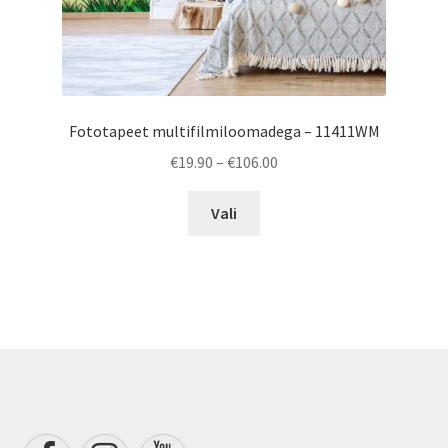
Fototapeet multifilmiloomadega – 11411WM
Price
€
19.90
–
€
106.00
range:
This
€19.90
Vali
product
through
has
€106.00
multiple
variants.
The
options
may
be
chosen