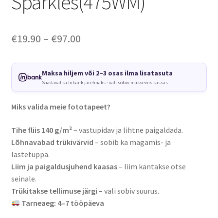
Sparkles(475WM)
Price
€
19.90
–
€
97.00
range:
€19.90
Maksa hiljem või 2–3 osas ilma lisatasuta
Saadaval ka Inbank järelmaks · vali sobiv makseviis kassas
through
€97.00
Miks valida meie fototapeet?
Tihe fliis 140 g/m²
– vastupidav ja lihtne paigaldada.
Lõhnavabad trükivärvid
– sobib ka magamis- ja
lastetuppa.
Liim ja paigaldusjuhend kaasas
– liim kantakse otse
seinale.
Trükitakse tellimuse järgi
– vali sobiv suurus.
Tarneaeg: 4–7 tööpäeva