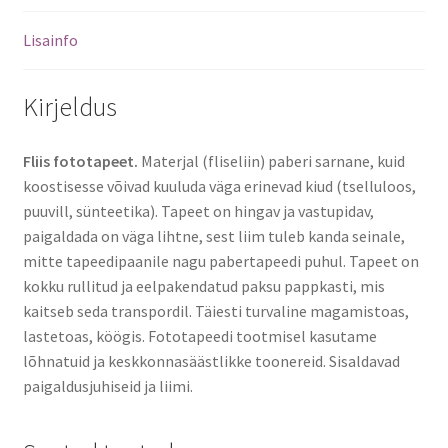
Lisainfo
Kirjeldus
Fliis fototapeet.
Materjal (fliseliin) paberi sarnane, kuid
koostisesse võivad kuuluda väga erinevad kiud (tselluloos,
puuvill, sünteetika). Tapeet on hingav ja vastupidav,
paigaldada on väga lihtne, sest liim tuleb kanda seinale,
mitte tapeedipaanile nagu pabertapeedi puhul. Tapeet on
kokku rullitud ja eelpakendatud paksu pappkasti, mis
kaitseb seda transpordil. Täiesti turvaline magamistoas,
lastetoas, köögis. Fototapeedi tootmisel kasutame
lõhnatuid ja keskkonnasäästlikke toonereid. Sisaldavad
paigaldusjuhiseid ja liimi.