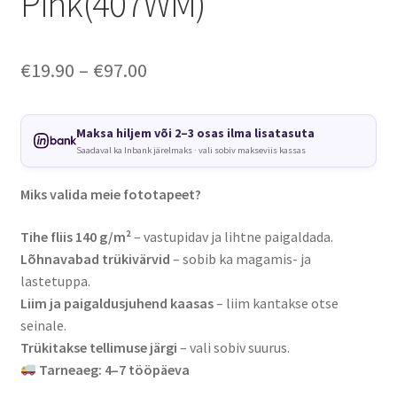
Pink(407WM)
Price
€
19.90
–
€
97.00
range:
€19.90
Maksa hiljem või 2–3 osas ilma lisatasuta
Saadaval ka Inbank järelmaks · vali sobiv makseviis kassas
through
€97.00
Miks valida meie fototapeet?
Tihe fliis 140 g/m²
– vastupidav ja lihtne paigaldada.
Lõhnavabad trükivärvid
– sobib ka magamis- ja
lastetuppa.
Liim ja paigaldusjuhend kaasas
– liim kantakse otse
seinale.
Trükitakse tellimuse järgi
– vali sobiv suurus.
Tarneaeg: 4–7 tööpäeva