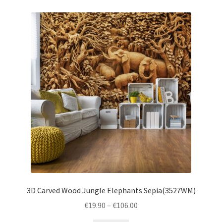
3D Carved Wood Jungle Elephants Sepia(3527WM)
Price
€
19.90
–
€
106.00
range: