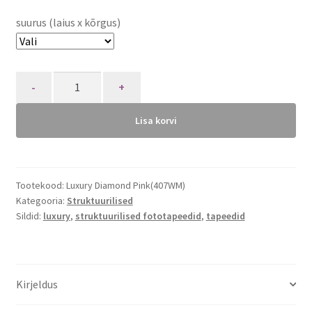
suurus (laius x kõrgus)
Quantity
Lisa korvi
Tootekood:
Luxury Diamond Pink(407WM)
Kategooria:
Struktuurilised
Sildid:
luxury
,
struktuurilised fototapeedid
,
tapeedid
Kirjeldus