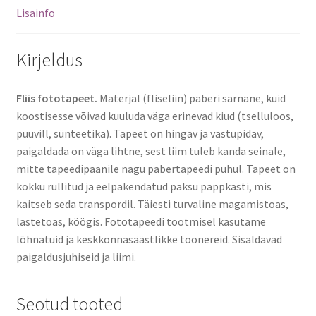
Lisainfo
Kirjeldus
Fliis fototapeet.
Materjal (fliseliin) paberi sarnane, kuid
koostisesse võivad kuuluda väga erinevad kiud (tselluloos,
puuvill, sünteetika). Tapeet on hingav ja vastupidav,
paigaldada on väga lihtne, sest liim tuleb kanda seinale,
mitte tapeedipaanile nagu pabertapeedi puhul. Tapeet on
kokku rullitud ja eelpakendatud paksu pappkasti, mis
kaitseb seda transpordil. Täiesti turvaline magamistoas,
lastetoas, köögis. Fototapeedi tootmisel kasutame
lõhnatuid ja keskkonnasäästlikke toonereid. Sisaldavad
paigaldusjuhiseid ja liimi.
Seotud tooted