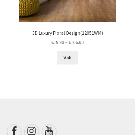
3D Luxury Floral Design(12051WM)
Price
€
19.90
–
€
106.00
range:
This
€19.90
Vali
product
through
has
€106.00
multiple
variants.
The
options
may
be
chosen
on