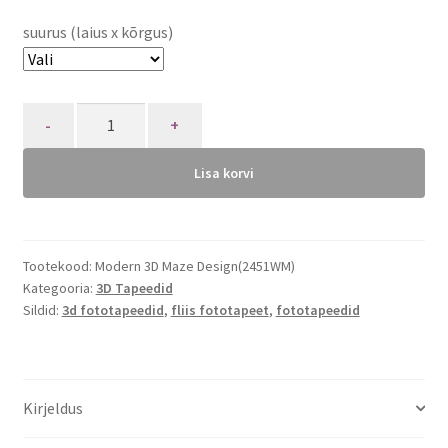
suurus (laius x kõrgus)
Quantity
Lisa korvi
Tootekood:
Modern 3D Maze Design(2451WM)
Kategooria:
3D Tapeedid
Sildid:
3d fototapeedid
,
fliis fototapeet
,
fototapeedid
Kirjeldus