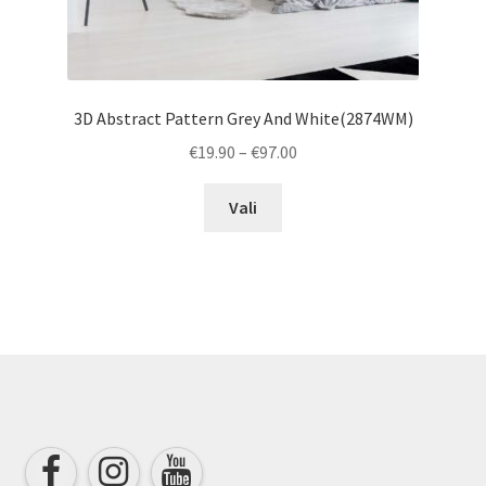
3D Abstract Pattern Grey And White(2874WM)
Price
€
19.90
–
€
97.00
range:
This
€19.90
Vali
product
through
has
€97.00
multiple
variants.
The
options
may
be
chosen
on