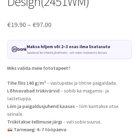
Design(2451WM)
Price
€
19.90
–
€
97.00
range:
€19.90
Maksa hiljem või 2–3 osas ilma lisatasuta
Saadaval ka Inbank järelmaks · vali sobiv makseviis kassas
through
€97.00
Miks valida meie fototapeet?
Tihe fliis 140 g/m²
– vastupidav ja lihtne paigaldada.
Lõhnavabad trükivärvid
– sobib ka magamis- ja
lastetuppa.
Liim ja paigaldusjuhend kaasas
– liim kantakse otse
seinale.
Trükitakse tellimuse järgi
– vali sobiv suurus.
Tarneaeg: 4–7 tööpäeva