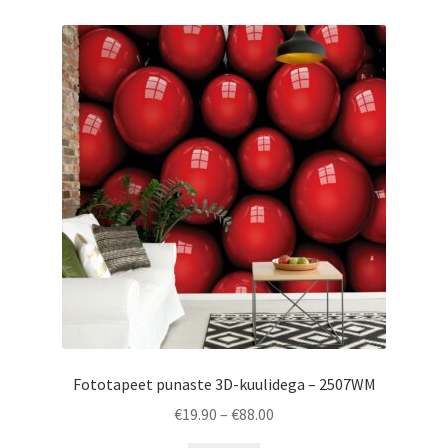
Fototapeet punaste 3D-kuulidega – 2507WM
Price
€
19.90
–
€
88.00
range: