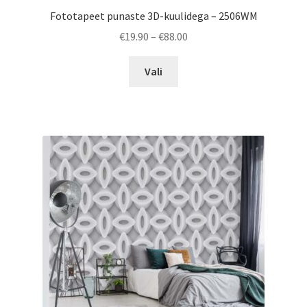
Fototapeet punaste 3D-kuulidega – 2506WM
Price
€
19.90
–
€
88.00
range:
This
€19.90
Vali
product
through
has
€88.00
multiple
variants.
The
options
may
be
chosen
on
the
product
page