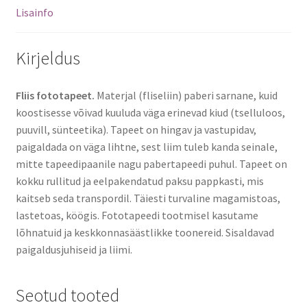
Lisainfo
Kirjeldus
Fliis fototapeet.
Materjal (fliseliin) paberi sarnane, kuid
koostisesse võivad kuuluda väga erinevad kiud (tselluloos,
puuvill, sünteetika). Tapeet on hingav ja vastupidav,
paigaldada on väga lihtne, sest liim tuleb kanda seinale,
mitte tapeedipaanile nagu pabertapeedi puhul. Tapeet on
kokku rullitud ja eelpakendatud paksu pappkasti, mis
kaitseb seda transpordil. Täiesti turvaline magamistoas,
lastetoas, köögis. Fototapeedi tootmisel kasutame
lõhnatuid ja keskkonnasäästlikke toonereid. Sisaldavad
paigaldusjuhiseid ja liimi.
Seotud tooted