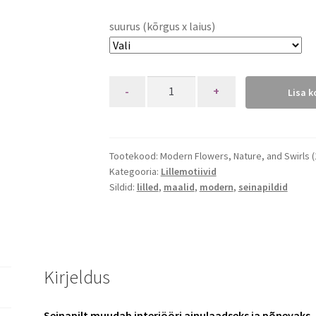
suurus (kõrgus x laius)
Quantity
Lisa k
Tootekood:
Modern Flowers, Nature, and Swirls 
Kategooria:
Lillemotiivid
Sildid:
lilled
,
maalid
,
modern
,
seinapildid
Kirjeldus
Seinapilt muudab interjööri ainulaadseks ja põnevaks