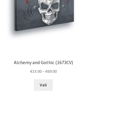
Alchemy and Gothic (1673CV)
Price
€
33.00
–
€
69.00
range:
This
€33.00
Vali
product
through
has
€69.00
multiple
variants.
The
options
may