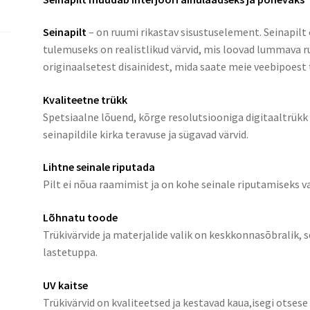
Seinapilt
– on ruumi rikastav sisustuselement. Seinapilt 
tulemuseks on realistlikud värvid, mis loovad lummava ru
originaalsetest disainidest, mida saate meie veebipoest t
Kvaliteetne trükk
Spetsiaalne lõuend, kõrge resolutsiooniga digitaaltrük
seinapildile kirka teravuse ja sügavad värvid.
Lihtne seinale riputada
Pilt ei nõua raamimist ja on kohe seinale riputamiseks v
Lõhnatu toode
Trükivärvide ja materjalide valik on keskkonnasõbralik,
lastetuppa.
UV kaitse
Trükivärvid on kvaliteetsed ja kestavad kaua,isegi otsese