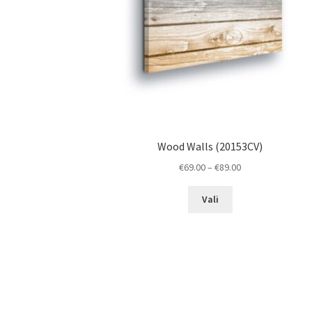
Wood Walls (20153CV)
Price
€
69.00
–
€
89.00
range:
This
€69.00
Vali
product
through
has
€89.00
multiple
variants.
The
options
may