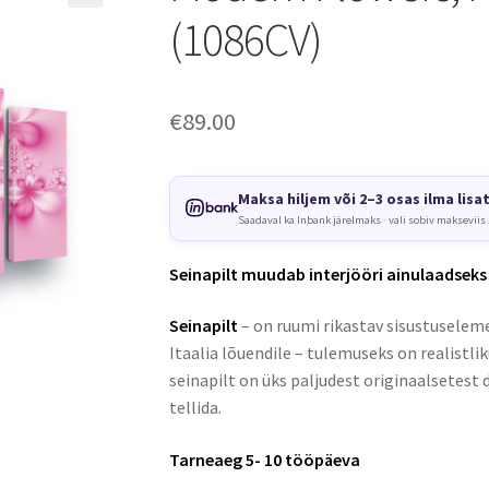
(1086CV)
€
89.00
Maksa hiljem või 2–3 osas ilma lisa
Saadaval ka Inbank järelmaks · vali sobiv makseviis
Seinapilt muudab interjööri ainulaadseks
Seinapilt
– on ruumi rikastav sisustuseleme
Itaalia lõuendile – tulemuseks on realistli
seinapilt on üks paljudest originaalsetest 
tellida.
Tarneaeg 5- 10 tööpäeva