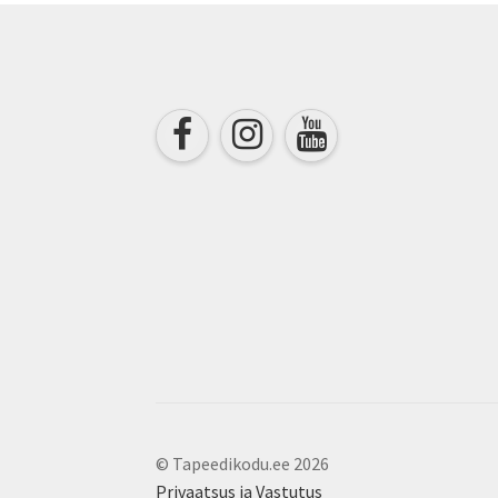
be
chosen
on
the
product
page
© Tapeedikodu.ee 2026
Privaatsus ja Vastutus