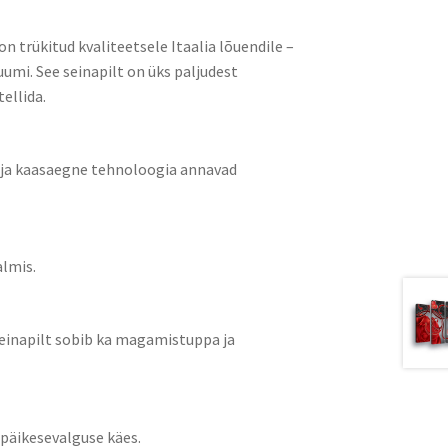
on trükitud kvaliteetsele Itaalia lõuendile –
umi. See seinapilt on üks paljudest
ellida.
k ja kaasaegne tehnoloogia annavad
almis.
 seinapilt sobib ka magamistuppa ja
 päikesevalguse käes.