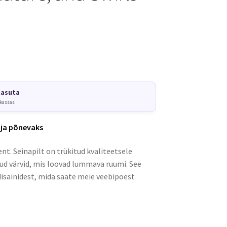
tasuta
 kassas
 ja põnevaks
nt. Seinapilt on trükitud kvaliteetsele
kud värvid, mis loovad lummava ruumi. See
disainidest, mida saate meie veebipoest