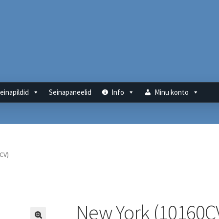
einapildid
Seinapaneelid
Info
Minu konto
CV)
New York (10160C