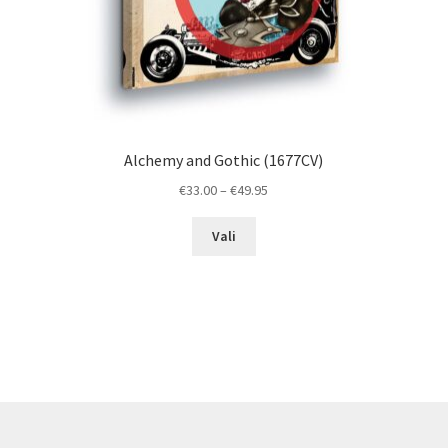
Alchemy and Gothic (1677CV)
Price
€
33.00
–
€
49.95
range:
This
€33.00
Vali
product
through
has
€49.95
multiple
variants.
The
options
may
be
chosen
on