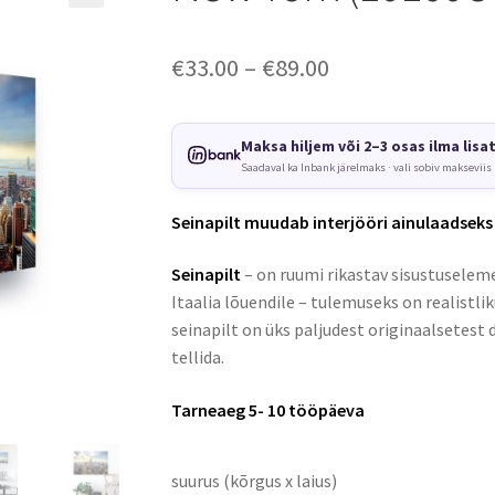
Price
€
33.00
–
€
89.00
range:
€33.00
Maksa hiljem või 2–3 osas ilma lisa
Saadaval ka Inbank järelmaks · vali sobiv makseviis
through
€89.00
Seinapilt muudab interjööri ainulaadseks
Seinapilt
– on ruumi rikastav sisustuseleme
Itaalia lõuendile – tulemuseks on realistli
seinapilt on üks paljudest originaalsetest 
tellida.
Tarneaeg 5- 10 tööpäeva
suurus (kõrgus x laius)