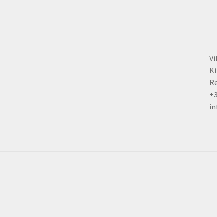
the
product
page
Vi
Ki
Re
+
in