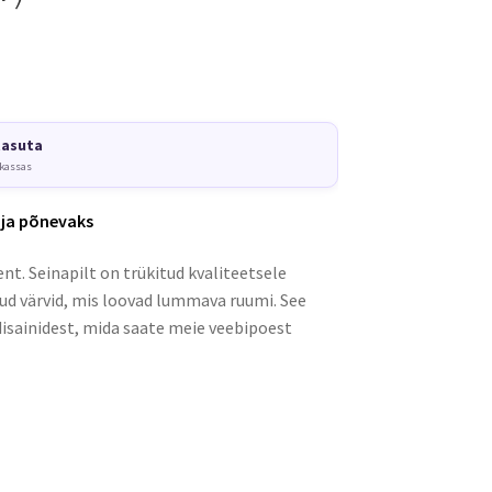
tasuta
 kassas
 ja põnevaks
nt. Seinapilt on trükitud kvaliteetsele
kud värvid, mis loovad lummava ruumi. See
disainidest, mida saate meie veebipoest