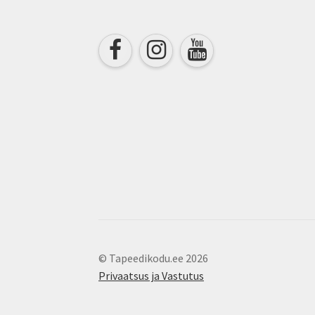
the
product
page
© Tapeedikodu.ee 2026
Privaatsus ja Vastutus