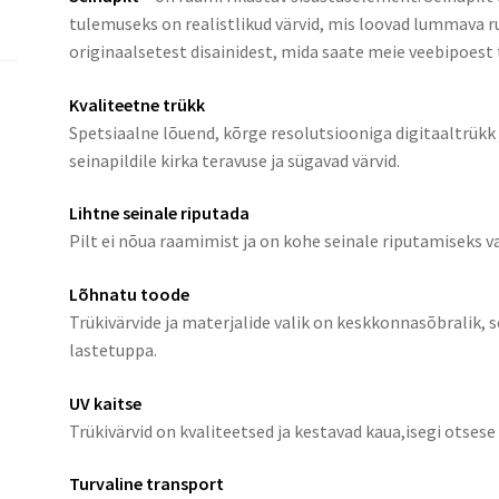
tulemuseks on realistlikud värvid, mis loovad lummava ru
originaalsetest disainidest, mida saate meie veebipoest t
Kvaliteetne trükk
Spetsiaalne lõuend, kõrge resolutsiooniga digitaaltrük
seinapildile kirka teravuse ja sügavad värvid.
Lihtne seinale riputada
Pilt ei nõua raamimist ja on kohe seinale riputamiseks v
Lõhnatu toode
Trükivärvide ja materjalide valik on keskkonnasõbralik,
lastetuppa.
UV kaitse
Trükivärvid on kvaliteetsed ja kestavad kaua,isegi otsese
Turvaline transport