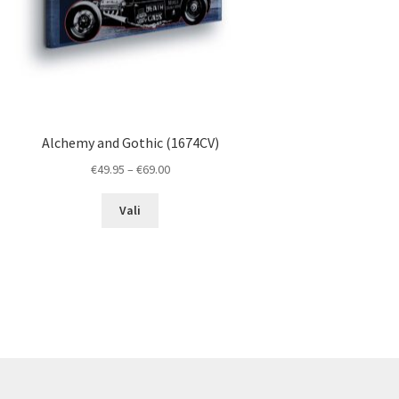
Alchemy and Gothic (1674CV)
Price
€
49.95
–
€
69.00
range:
This
€49.95
Vali
product
through
has
€69.00
multiple
variants.
The
options
may
be
chosen
on