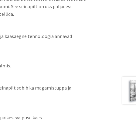
umi. See seinapilt on üks paljudest
ellida.
k ja kaasaegne tehnoloogia annavad
almis.
 seinapilt sobib ka magamistuppa ja
 päikesevalguse käes.