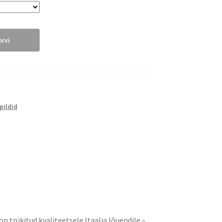
orvi
pildid
on trükitud kvaliteetsele Itaalia lõuendile –