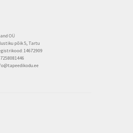
the
product
page
land OÜ
lustiku põik 5, Tartu
gistrikood: 14672909
37258081446
fo@tapeedikodu.ee