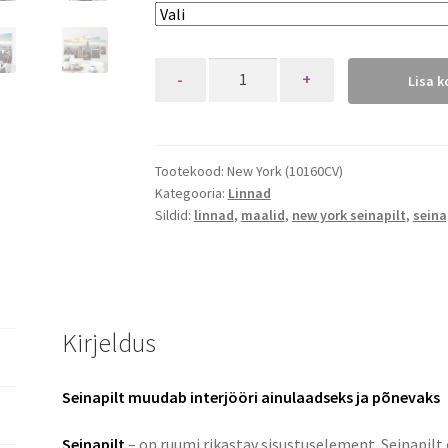
Quantity
Lisa k
Tootekood:
New York (10160CV)
Kategooria:
Linnad
Sildid:
linnad
,
maalid
,
new york seinapilt
,
seina
Kirjeldus
Seinapilt muudab interjööri ainulaadseks ja põnevaks
Seinapilt
– on ruumi rikastav sisustuselement. Seinapilt 