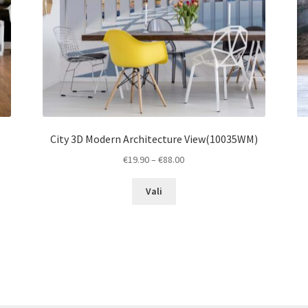
City 3D Modern Architecture View(10035WM)
Price
€
19.90
–
€
88.00
range:
This
€19.90
Vali
product
through
has
€88.00
multiple
variants.
The
options
may
be