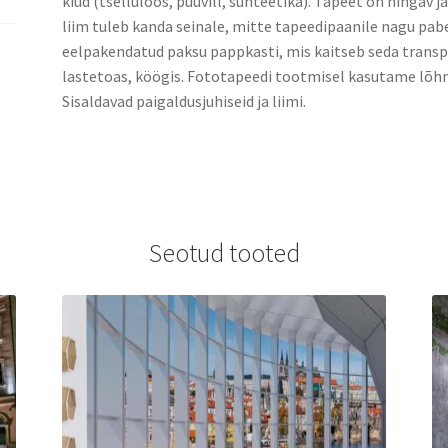
kiud (tselluloos, puuvill, sünteetika). Tapeet on hingav j
liim tuleb kanda seinale, mitte tapeedipaanile nagu pabe
eelpakendatud paksu pappkasti, mis kaitseb seda transpo
lastetoas, köögis. Fototapeedi tootmisel kasutame lõhn
Sisaldavad paigaldusjuhiseid ja liimi.
Seotud tooted