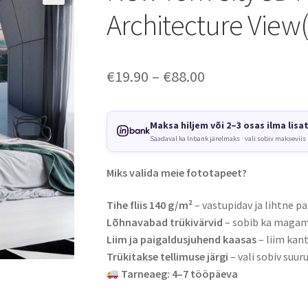
Architecture Vie
Price
€
19.90
–
€
88.00
range:
€19.90
Maksa hiljem või 2–3 osas ilma lisa
Saadaval ka Inbank järelmaks · vali sobiv makseviis
through
€88.00
Miks valida meie fototapeet?
Tihe fliis 140 g/m²
– vastupidav ja lihtne pa
Lõhnavabad trükivärvid
– sobib ka magami
Liim ja paigaldusjuhend kaasas
– liim kant
Trükitakse tellimuse järgi
– vali sobiv suuru
Tarneaeg: 4–7 tööpäeva