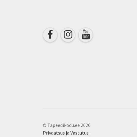
chosen
on
the
product
page
© Tapeedikodu.ee 2026
Privaatsus ja Vastutus