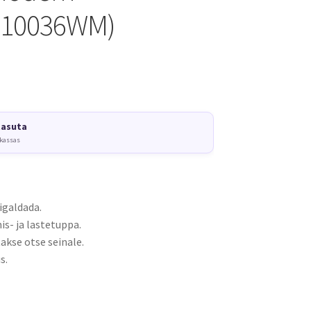
w(10036WM)
tasuta
 kassas
igaldada.
s- ja lastetuppa.
akse otse seinale.
s.