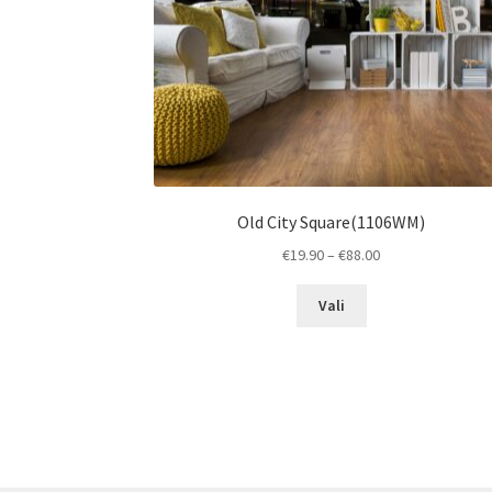
Old City Square(1106WM)
Price
€
19.90
–
€
88.00
range:
This
€19.90
Vali
product
through
has
€88.00
multiple
variants.
The
options
may
be