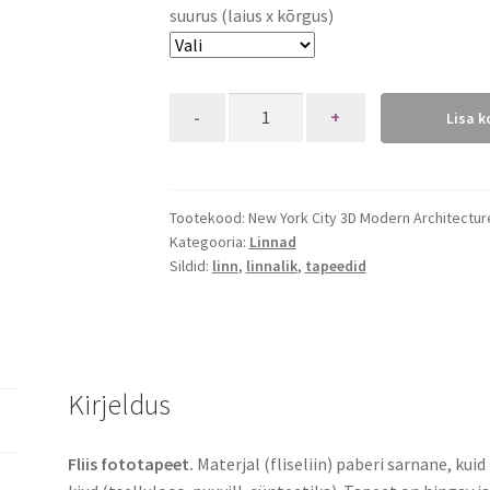
suurus (laius x kõrgus)
Quantity
Lisa k
Tootekood:
New York City 3D Modern Architectu
Kategooria:
Linnad
Sildid:
linn
,
linnalik
,
tapeedid
Kirjeldus
Fliis fototapeet.
Materjal (fliseliin) paberi sarnane, kui