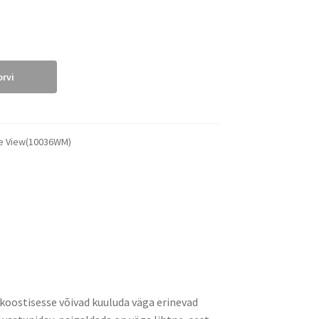
orvi
re View(10036WM)
d koostisesse võivad kuuluda väga erinevad