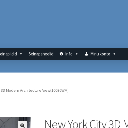
einapildid
Seinapaneelid
Info
Minu konto
y 3D Modern Architecture View(10036WM)
New York City 3D