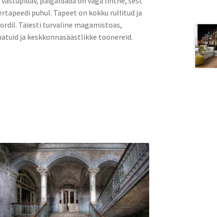
a vastupidav, paigaldada on väga lihtne, sest
rtapeedi puhul. Tapeet on kokku rullitud ja
rdil. Täiesti turvaline magamistoas,
atuid ja keskkonnasäästlikke toonereid.