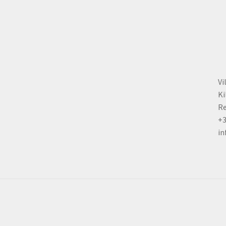
chosen
on
the
product
page
Vi
Ki
Re
+
in