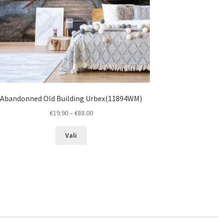
Abandonned Old Building Urbex(11894WM)
Price
€
19.90
–
€
88.00
range:
This
€19.90
Vali
product
through
has
€88.00
multiple
variants.
The
options
may
be