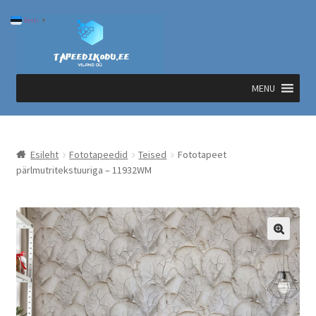
Liigu
Liigu
Eesti
▼
navigeerimisele
sisu
juurde
MENU
Esileht
Fototapeedid
Teised
Fototapeet
pärlmutritekstuuriga – 11932WM