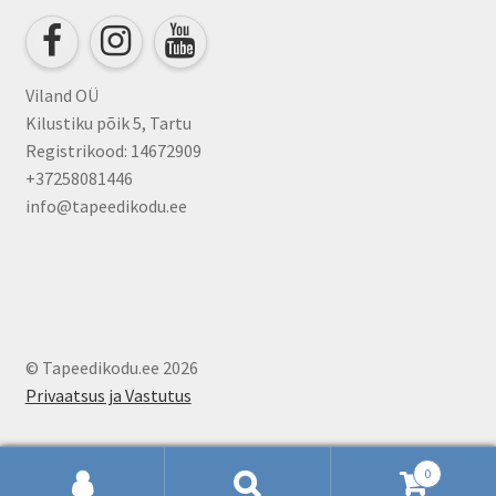
chosen
on
the
product
Viland OÜ
page
Kilustiku põik 5, Tartu
Registrikood: 14672909
+37258081446
info@tapeedikodu.ee
© Tapeedikodu.ee 2026
Privaatsus ja Vastutus
0