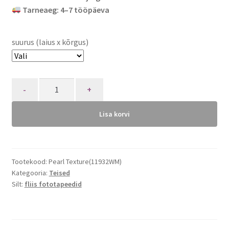
Tarneaeg: 4–7 tööpäeva
suurus (laius x kõrgus)
Quantity
Lisa korvi
Tootekood:
Pearl Texture(11932WM)
Kategooria:
Teised
Silt:
fliis fototapeedid