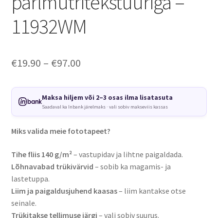
pärlmutritekstuuriga –
11932WM
Price
€
19.90
–
€
97.00
range:
€19.90
Maksa hiljem või 2–3 osas ilma lisatasuta
Saadaval ka Inbank järelmaks · vali sobiv makseviis kassas
through
€97.00
Miks valida meie fototapeet?
Tihe fliis 140 g/m²
– vastupidav ja lihtne paigaldada.
Lõhnavabad trükivärvid
– sobib ka magamis- ja
lastetuppa.
Liim ja paigaldusjuhend kaasas
– liim kantakse otse
seinale.
Trükitakse tellimuse järgi
– vali sobiv suurus.