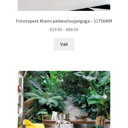
Fototapeet Miami päikeseloojanguga – 11756WM
Price
€
19.90
–
€
88.00
range:
This
€19.90
Vali
product
through
has
€88.00
multiple
variants.
The
options
may
be
chosen
on
the
product