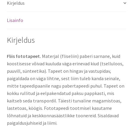
Kirjeldus
Lisainfo
Kirjeldus
Fliis fototapeet.
Materjal (fliseliin) paberi sarnane, kuid
koostisesse võivad kuuluda väga erinevad kiud (tselluloos,
puuvill, sünteetika). Tapeet on hingav ja vastupidav,
paigaldada on väga lihtne, sest liim tuleb kanda seinale,
mitte tapeedipaanile nagu pabertapeedi puhul. Tapeet on
kokku rullitud ja eelpakendatud paksu pappkasti, mis
kaitseb seda transpordil. Täiesti turvaline magamistoas,
lastetoas, köögis. Fototapeedi tootmisel kasutame
lõhnatuid ja keskkonnasäästlikke toonereid. Sisaldavad
paigaldusjuhiseid ja liimi.