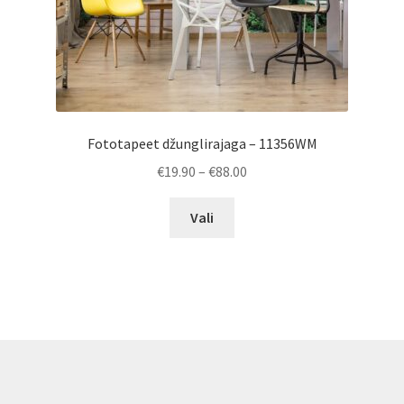
page
Fototapeet džunglirajaga – 11356WM
Price
€
19.90
–
€
88.00
range:
This
€19.90
Vali
product
through
has
€88.00
multiple
variants.
The
options
may
be