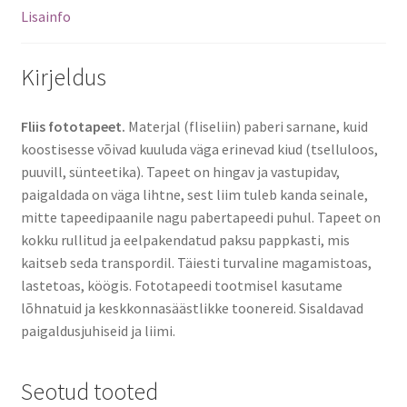
Lisainfo
Kirjeldus
Fliis fototapeet.
Materjal (fliseliin) paberi sarnane, kuid
koostisesse võivad kuuluda väga erinevad kiud (tselluloos,
puuvill, sünteetika). Tapeet on hingav ja vastupidav,
paigaldada on väga lihtne, sest liim tuleb kanda seinale,
mitte tapeedipaanile nagu pabertapeedi puhul. Tapeet on
kokku rullitud ja eelpakendatud paksu pappkasti, mis
kaitseb seda transpordil. Täiesti turvaline magamistoas,
lastetoas, köögis. Fototapeedi tootmisel kasutame
lõhnatuid ja keskkonnasäästlikke toonereid. Sisaldavad
paigaldusjuhiseid ja liimi.
Seotud tooted