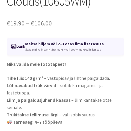
Clouds(10605WM)
Price
€
19.90
–
€
106.00
range:
€19.90
Maksa hiljem või 2–3 osas ilma lisatasuta
Saadaval ka Inbank järelmaks · vali sobiv makseviis kassas
through
€106.00
Miks valida meie fototapeet?
Tihe fliis 140 g/m²
– vastupidav ja lihtne paigaldada.
Lõhnavabad trükivärvid
– sobib ka magamis- ja
lastetuppa.
Liim ja paigaldusjuhend kaasas
– liim kantakse otse
seinale.
Trükitakse tellimuse järgi
– vali sobiv suurus.
Tarneaeg: 4–7 tööpäeva