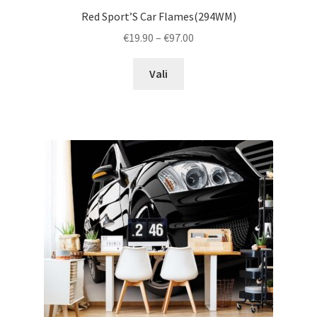
Red Sport’S Car Flames(294WM)
Price
€
19.90
–
€
97.00
range:
This
€19.90
Vali
product
through
has
€97.00
multiple
variants.
The
options
may
be
chosen
on
the
product
page