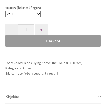
suurus (laius x kõrgus)
Quantity
Lisa korvi
Tootekood:
Planes Flying Above The Clouds(10605WM)
Kategooria:
Autod
Sildid:
moto fototapeedid
,
tapeedid
Kirjeldus