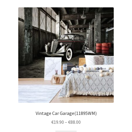
Vintage Car Garage(11895WM)
Price
€
19.90
–
€
88.00
range: