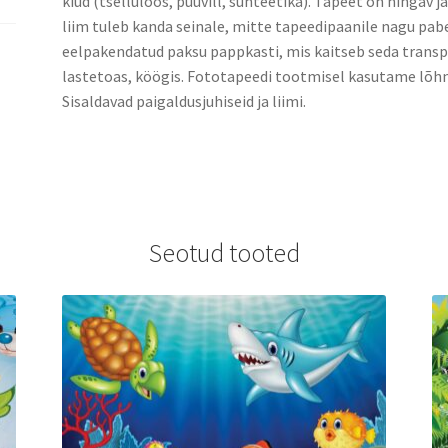
kiud (tselluloos, puuvill, sünteetika). Tapeet on hingav j
liim tuleb kanda seinale, mitte tapeedipaanile nagu pabe
eelpakendatud paksu pappkasti, mis kaitseb seda transpo
lastetoas, köögis. Fototapeedi tootmisel kasutame lõhn
Sisaldavad paigaldusjuhiseid ja liimi.
Seotud tooted