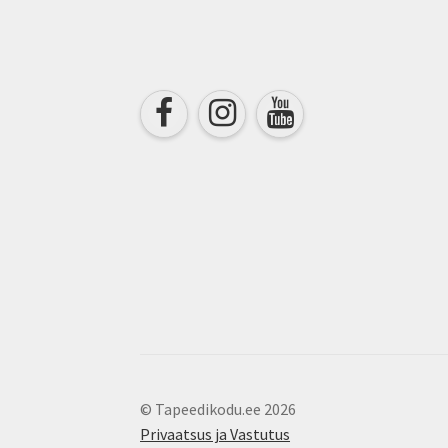
chosen
on
the
product
page
© Tapeedikodu.ee 2026
Privaatsus ja Vastutus