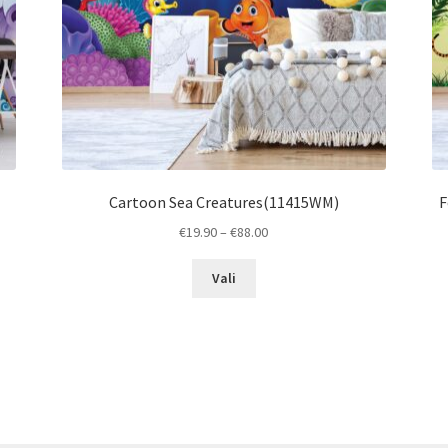
Cartoon Sea Creatures(11415WM)
F
Price
€
19.90
–
€
88.00
range:
This
€19.90
Vali
product
through
has
€88.00
multiple
variants.
The
options
may
be