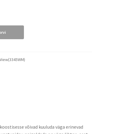
orvi
 View(3345WM)
d koostisesse võivad kuuluda väga erinevad