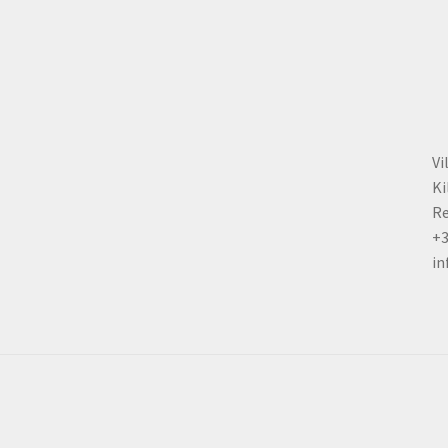
chosen
on
the
product
page
Vi
Ki
Re
+
in