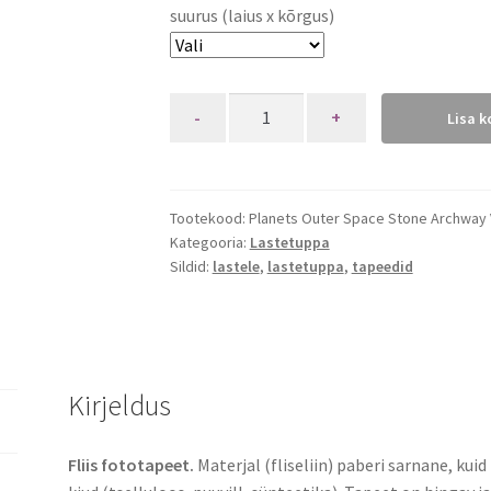
suurus (laius x kõrgus)
Quantity
Lisa k
Tootekood:
Planets Outer Space Stone Archway
Kategooria:
Lastetuppa
Sildid:
lastele
,
lastetuppa
,
tapeedid
Kirjeldus
Fliis fototapeet.
Materjal (fliseliin) paberi sarnane, kui