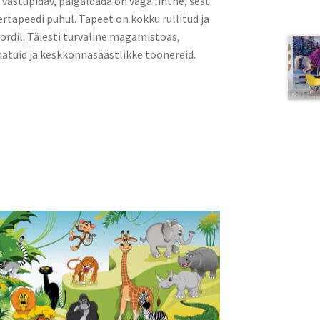
a vastupidav, paigaldada on väga lihtne, sest
rtapeedi puhul. Tapeet on kokku rullitud ja
rdil. Täiesti turvaline magamistoas,
atuid ja keskkonnasäästlikke toonereid.