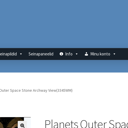
einapildid
Seinapaneelid
Info
Minu konto
 Outer Space Stone Archway View(3345WM)
Planets Outer Spa