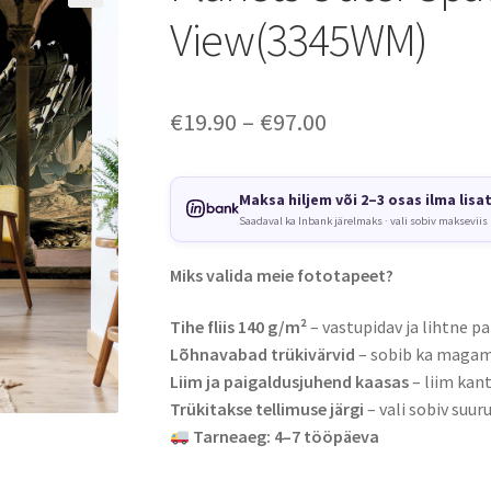
View(3345WM)
Price
€
19.90
–
€
97.00
range:
€19.90
Maksa hiljem või 2–3 osas ilma lisa
Saadaval ka Inbank järelmaks · vali sobiv makseviis
through
€97.00
Miks valida meie fototapeet?
Tihe fliis 140 g/m²
– vastupidav ja lihtne pa
Lõhnavabad trükivärvid
– sobib ka magami
Liim ja paigaldusjuhend kaasas
– liim kant
Trükitakse tellimuse järgi
– vali sobiv suuru
Tarneaeg: 4–7 tööpäeva