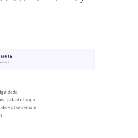
tasuta
 kassas
igaldada.
s- ja lastetuppa.
akse otse seinale.
s.