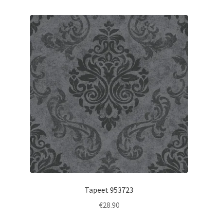
Tapeet 953723
€
28.90