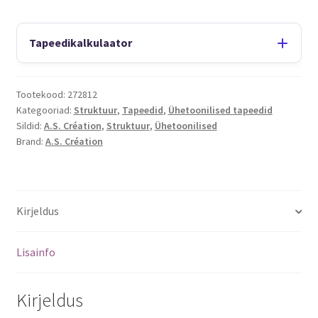
Tapeedikalkulaator
Tootekood:
272812
Kategooriad:
Struktuur
,
Tapeedid
,
Ühetoonilised tapeedid
Sildid:
A.S. Création
,
Struktuur
,
Ühetoonilised
Brand:
A.S. Création
Kirjeldus
Lisainfo
Kirjeldus