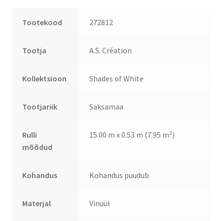
Tootekood
272812
Tootja
A.S. Création
Kollektsioon
Shades of White
Tootjariik
Saksamaa
Rulli
15.00 m x 0.53 m (7.95 m²)
mõõdud
Kohandus
Kohandus puudub
Materjal
Vinüül