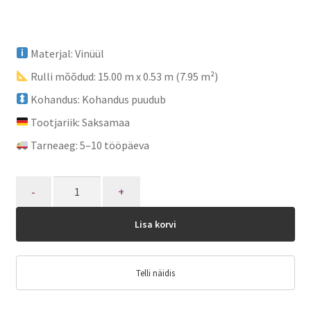
Materjal: Vinüül
Rulli mõõdud: 15.00 m x 0.53 m (7.95 m²)
Kohandus: Kohandus puudub
Tootjariik: Saksamaa
Tarneaeg: 5–10 tööpäeva
Quantity
Lisa korvi
Telli näidis