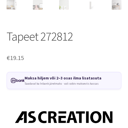
Tapeet 272812
€
19.15
Maksa hiljem või 2–3 osas ilma lisatasuta
Saadaval ka Inbank järelmaks · vali sobiv makseviis kassas