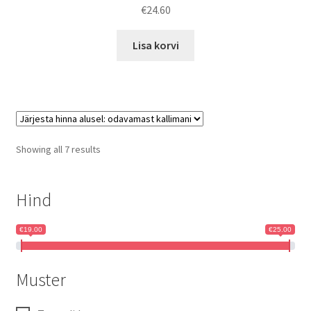
€
24.60
Lisa korvi
Sorted
Showing all 7 results
by
price:
low
Hind
to
high
€19.00
€25.00
Muster