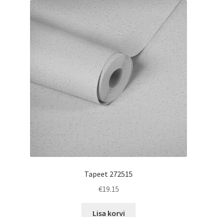
low
to
high
Tapeet 272515
€
19.15
Lisa korvi