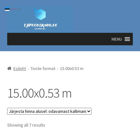
Liigu
Liigu
Eesti
▼
navigeerimisele
sisu
juurde
MENU
Esileht
Toote format
15.00x0.53 m
15.00x0.53 m
Sorted
Showing all 7 results
by
price: