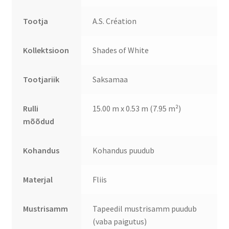
Tootja
A.S. Création
Kollektsioon
Shades of White
Tootjariik
Saksamaa
Rulli
15.00 m x 0.53 m (7.95 m²)
mõõdud
Kohandus
Kohandus puudub
Materjal
Fliis
Mustrisamm
Tapeedil mustrisamm puudub
(vaba paigutus)