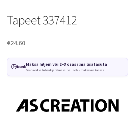
Tapeet 337412
€
24.60
Maksa hiljem või 2–3 osas ilma lisatasuta
Saadaval ka Inbank järelmaks · vali sobiv makseviis kassas