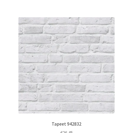
Tapeet 942832
€
26.45