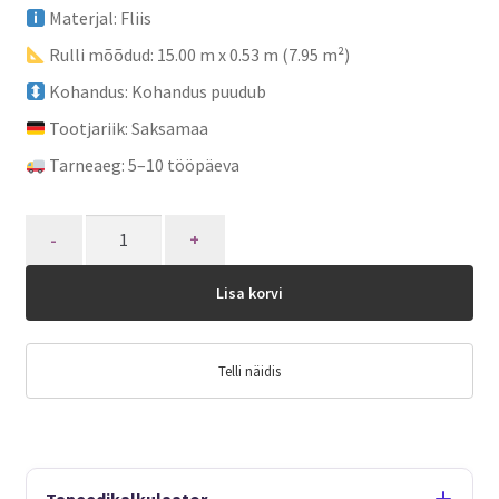
Materjal: Fliis
Rulli mõõdud: 15.00 m x 0.53 m (7.95 m²)
Kohandus: Kohandus puudub
Tootjariik: Saksamaa
Tarneaeg: 5–10 tööpäeva
Quantity
Lisa korvi
Telli näidis
Tapeedikalkulaator