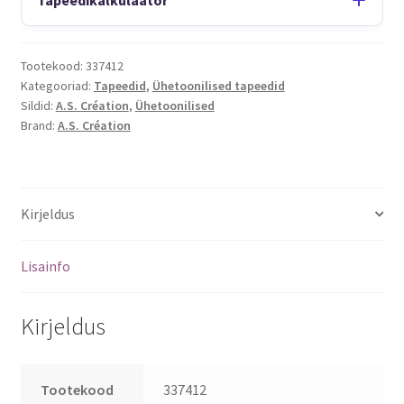
Tootekood:
337412
Kategooriad:
Tapeedid
,
Ühetoonilised tapeedid
Sildid:
A.S. Création
,
Ühetoonilised
Brand:
A.S. Création
Kirjeldus
Lisainfo
Kirjeldus
Tootekood
337412