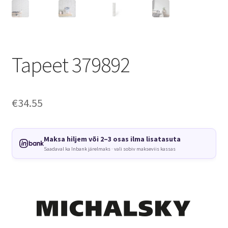
Tapeet 379892
€
34.55
Maksa hiljem või 2–3 osas ilma lisatasuta
Saadaval ka Inbank järelmaks · vali sobiv makseviis kassas