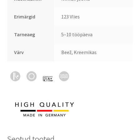
Erimärgid
123 Vlies
Tarneaeg
5–10 tööpäeva
Värv
Beež, Kreemikas
Seotud tooted