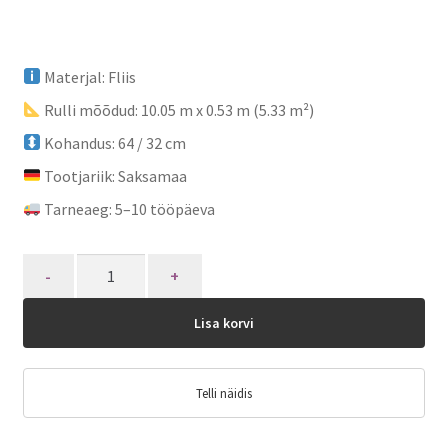
Materjal: Fliis
Rulli mõõdud: 10.05 m x 0.53 m (5.33 m²)
Kohandus: 64 / 32 cm
Tootjariik: Saksamaa
Tarneaeg: 5–10 tööpäeva
Quantity
Lisa korvi
Telli näidis