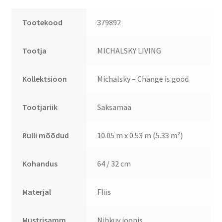
Tootekood
379892
Tootja
MICHALSKY LIVING
Kollektsioon
Michalsky – Change is good
Tootjariik
Saksamaa
Rulli mõõdud
10.05 m x 0.53 m (5.33 m²)
Kohandus
64 / 32 cm
Materjal
Fliis
Mustrisamm
Nihkuv joonis