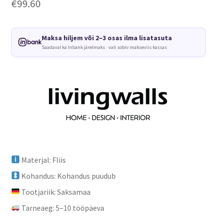
€
99.60
Maksa hiljem või 2–3 osas ilma lisatasuta
Saadaval ka Inbank järelmaks · vali sobiv makseviis kassas
Materjal: Fliis
Kohandus: Kohandus puudub
Tootjariik: Saksamaa
Tarneaeg: 5–10 tööpäeva