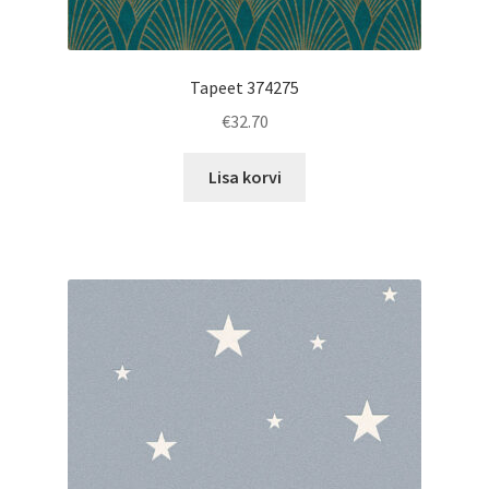
Tapeet 374275
€
32.70
Lisa korvi