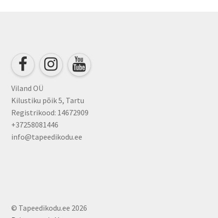
Viland OÜ
Kilustiku põik 5, Tartu
Registrikood: 14672909
+37258081446
info@tapeedikodu.ee
© Tapeedikodu.ee 2026