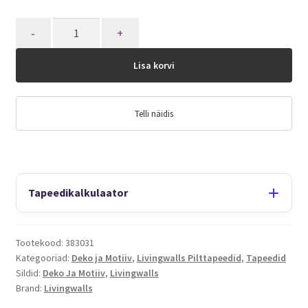
Quantity
Lisa korvi
Telli näidis
Tapeedikalkulaator
Tootekood:
383031
Kategooriad:
Deko ja Motiiv
,
Livingwalls Pilttapeedid
,
Tapeedid
Sildid:
Deko Ja Motiiv
,
Livingwalls
Brand:
Livingwalls