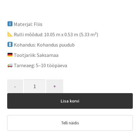
Materjal: Fliis
Rulli mõõdud: 10.05 m x 0.53 m (5.33 m²)
Kohandus: Kohandus puudub
Tootjariik: Saksamaa
Tarneaeg: 5–10 tööpäeva
Quantity
Lisa korvi
Telli näidis