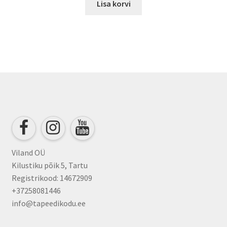
Lisa korvi
Viland OÜ
Kilustiku põik 5, Tartu
Registrikood: 14672909
+37258081446
info@tapeedikodu.ee