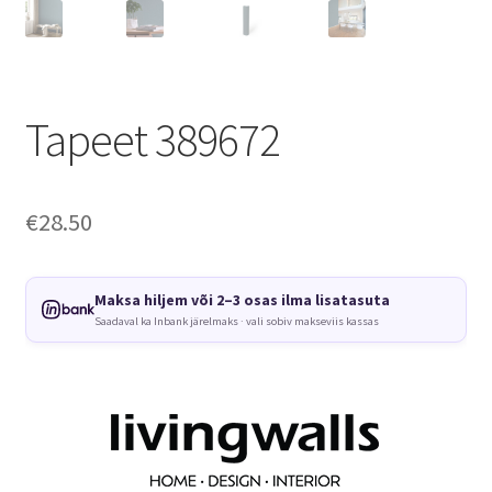
Tapeet 389672
€
28.50
Maksa hiljem või 2–3 osas ilma lisatasuta
Saadaval ka Inbank järelmaks · vali sobiv makseviis kassas