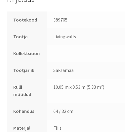
Tootekood
389765
Tootja
Livingwalls
Kollektsioon
Tootjariik
Saksamaa
Rulli
10.05 m x 0.53 m (5.33 m²)
mõõdud
Kohandus
64 / 32 cm
Materjal
Fliis