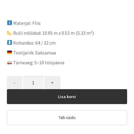
Materjal: Fliis
Rulli mõõdud: 10.05 m x 0.53 m (5.33 m²)
Kohandus: 64 / 32 cm
Tootjariik: Saksamaa
Tarneaeg: 5–10 tööpäeva
Quantity
Lisa korvi
Telli näidis