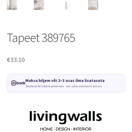
Tapeet 389765
€
33.10
Maksa hiljem või 2–3 osas ilma lisatasuta
Saadaval ka Inbank järelmaks · vali sobiv makseviis kassas