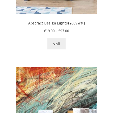
Abstract Design Lights(2609WM)
Price
€
19.90
–
€
97.00
range:
This
€19.90
Vali
product
through
has
€97.00
multiple
variants.
The
options
may
be
chosen
on
the