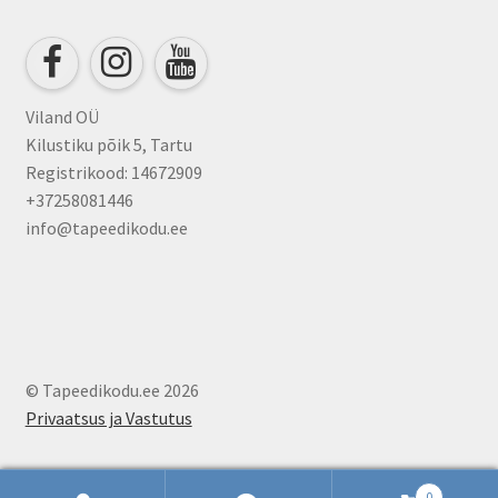
be
chosen
on
the
product
Viland OÜ
page
Kilustiku põik 5, Tartu
Registrikood: 14672909
+37258081446
info@tapeedikodu.ee
© Tapeedikodu.ee 2026
Privaatsus ja Vastutus
0