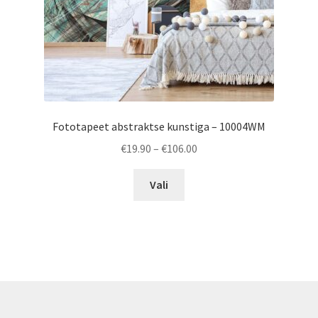
product
page
Fototapeet abstraktse kunstiga – 10004WM
Price
€
19.90
–
€
106.00
range:
This
€19.90
Vali
product
through
has
€106.00
multiple
variants.
The
options
may