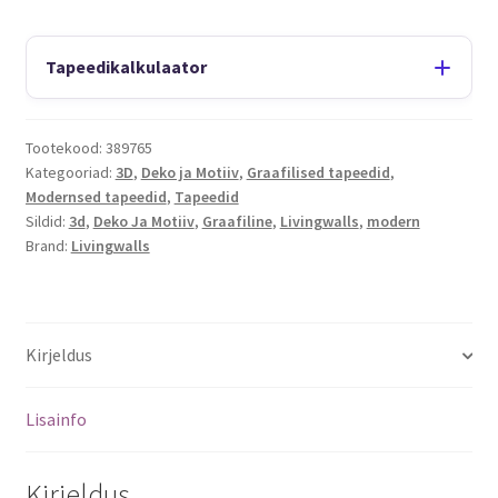
Tapeedikalkulaator
Tootekood:
389765
Kategooriad:
3D
,
Deko ja Motiiv
,
Graafilised tapeedid
,
Modernsed tapeedid
,
Tapeedid
Sildid:
3d
,
Deko Ja Motiiv
,
Graafiline
,
Livingwalls
,
modern
Brand:
Livingwalls
Kirjeldus
Lisainfo
Kirjeldus