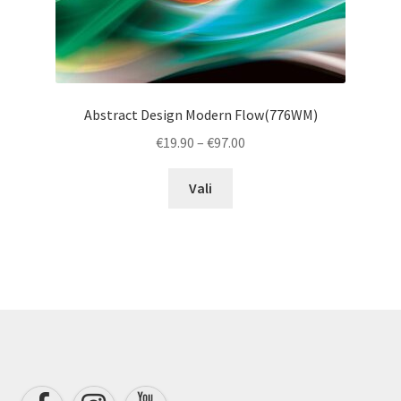
Abstract Design Modern Flow(776WM)
Price
€
19.90
–
€
97.00
range:
This
€19.90
Vali
product
through
has
€97.00
multiple
variants.
The
options
may
be
chosen