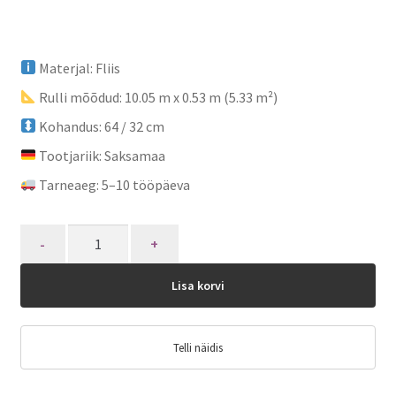
Materjal: Fliis
Rulli mõõdud: 10.05 m x 0.53 m (5.33 m²)
Kohandus: 64 / 32 cm
Tootjariik: Saksamaa
Tarneaeg: 5–10 tööpäeva
Quantity
Lisa korvi
Telli näidis