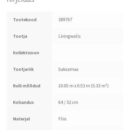
Tootekood
389767
Tootja
Livingwalls
Kollektsioon
Tootjariik
Saksamaa
Rulli mõõdud
10.05 m x 0.53 m (5.33 m²)
Kohandus
64 / 32 cm
Materjal
Fliis