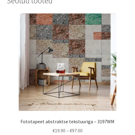
Seotud tooted
Fototapeet abstraktse tekstuuriga – 3197WM
Price
€
19.90
–
€
97.00