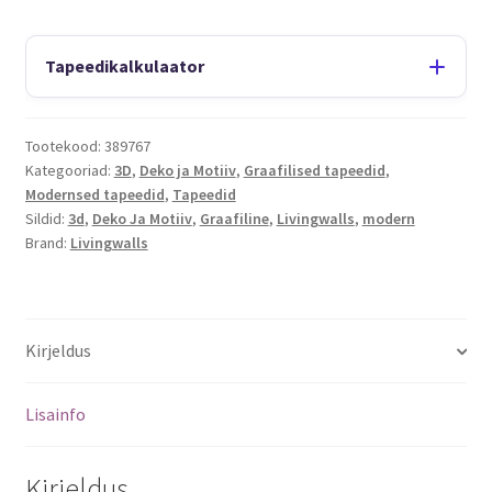
Tapeedikalkulaator
Tootekood:
389767
Kategooriad:
3D
,
Deko ja Motiiv
,
Graafilised tapeedid
,
Modernsed tapeedid
,
Tapeedid
Sildid:
3d
,
Deko Ja Motiiv
,
Graafiline
,
Livingwalls
,
modern
Brand:
Livingwalls
Kirjeldus
Lisainfo
Kirjeldus