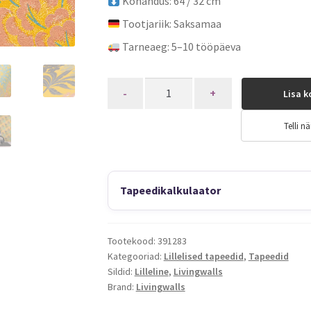
Kohandus: 64 / 32 cm
Tootjariik: Saksamaa
Tarneaeg: 5–10 tööpäeva
Quantity
Lisa k
Telli nä
Tapeedikalkulaator
Tootekood:
391283
Kategooriad:
Lillelised tapeedid
,
Tapeedid
Sildid:
Lilleline
,
Livingwalls
Brand:
Livingwalls