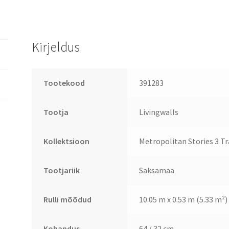
Kirjeldus
Tootekood
391283
Tootja
Livingwalls
Kollektsioon
Metropolitan Stories 3 Tr
Tootjariik
Saksamaa
Rulli mõõdud
10.05 m x 0.53 m (5.33 m²)
Kohandus
64 / 32 cm