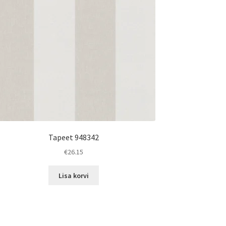
Tapeet 948342
€
26.15
Lisa korvi