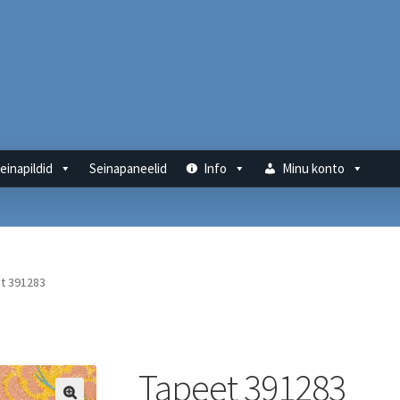
einapildid
Seinapaneelid
Info
Minu konto
t 391283
Tapeet 391283