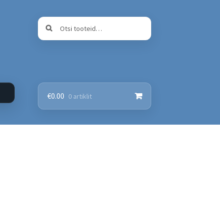
Otsi:
Otsi
€
0.00
0 artiklit