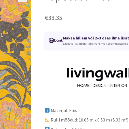
€
33.35
Maksa hiljem või 2–3 osas ilma lisa
Saadaval ka Inbank järelmaks · vali sobiv makseviis
Materjal: Fliis
Rulli mõõdud: 10.05 m x 0.53 m (5.33 m²)