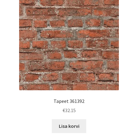
Tapeet 361392
€
32.15
Lisa korvi