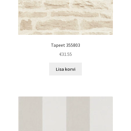
Tapeet 355803
€
31.55
Lisa korvi