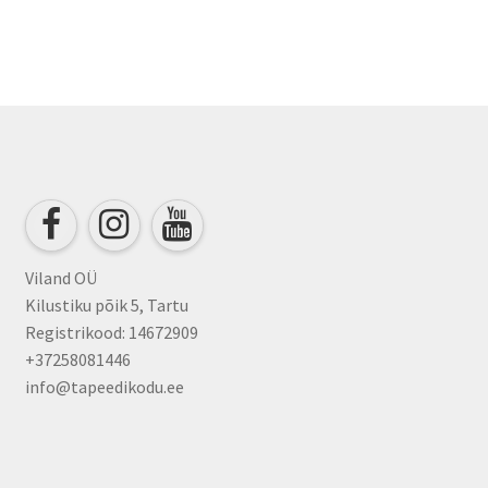
Viland OÜ
Kilustiku põik 5, Tartu
Registrikood: 14672909
+37258081446
info@tapeedikodu.ee