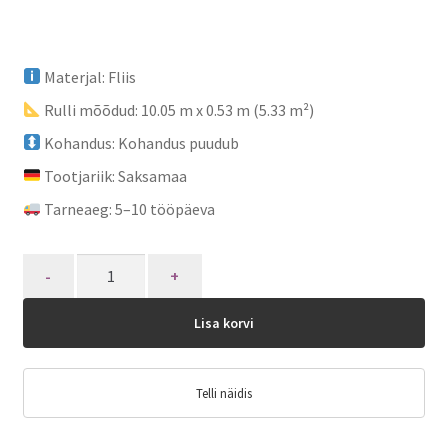
Materjal: Fliis
Rulli mõõdud: 10.05 m x 0.53 m (5.33 m²)
Kohandus: Kohandus puudub
Tootjariik: Saksamaa
Tarneaeg: 5–10 tööpäeva
Quantity
Lisa korvi
Telli näidis