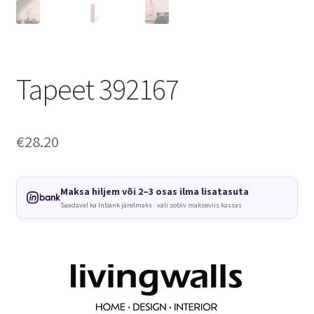
Tapeet 392167
€
28.20
Maksa hiljem või 2–3 osas ilma lisatasuta
Saadaval ka Inbank järelmaks · vali sobiv makseviis kassas