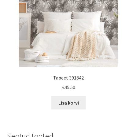
Tapeet 391842
€
45.50
Lisa korvi
Seotud tooted