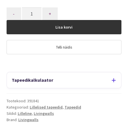
Quantity
Lisa korvi
Telli näidis
Tapeedikalkulaator
Tootekood:
391841
Kategooriad:
Lillelised tapeedid
,
Tapeedid
Sildid:
Lilleline
,
Livingwalls
Brand:
Livingwalls