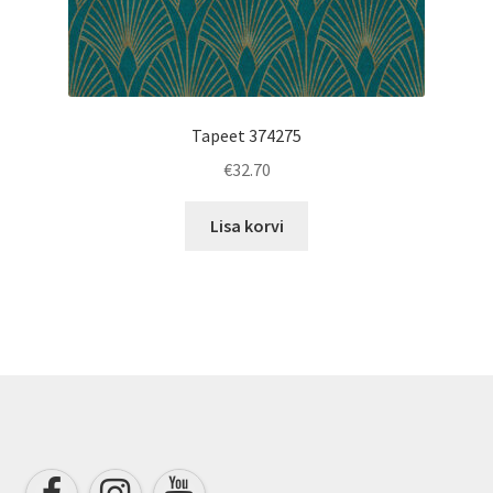
Tapeet 374275
€
32.70
Lisa korvi