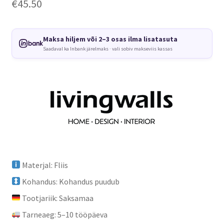
€
45.50
Maksa hiljem või 2–3 osas ilma lisatasuta
Saadaval ka Inbank järelmaks · vali sobiv makseviis kassas
Materjal: Fliis
Kohandus: Kohandus puudub
Tootjariik: Saksamaa
Tarneaeg: 5–10 tööpäeva