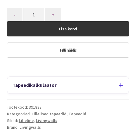
Quantity
Lisa korvi
Telli näidis
Tapeedikalkulaator
Tootekood:
391833
Kategooriad:
Lillelised tapeedid
,
Tapeedid
Sildid:
Lilleline
,
Livingwalls
Brand:
Livingwalls