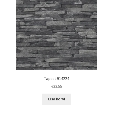
Tapeet 914224
€
33.55
Lisa korvi