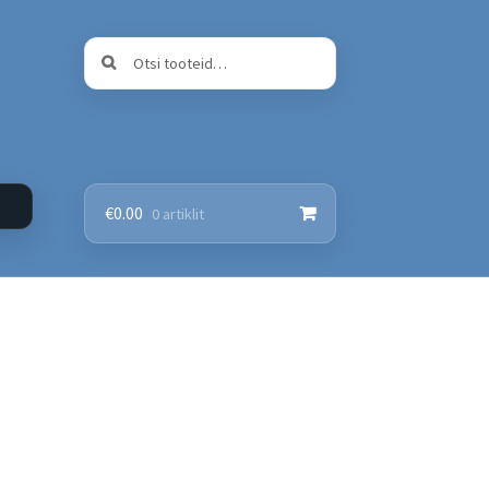
Otsi:
Otsi
€
0.00
0 artiklit