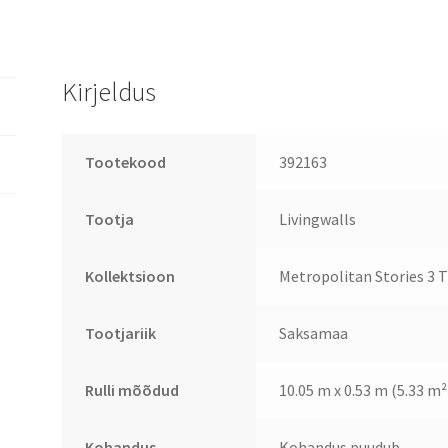
Kirjeldus
Tootekood
392163
Tootja
Livingwalls
Kollektsioon
Metropolitan Stories 3 T
Tootjariik
Saksamaa
Rulli mõõdud
10.05 m x 0.53 m (5.33 m²
Kohandus
Kohandus puudub