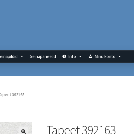
einapildid
Seinapaneelid
Info
Minu konto
Tapeet 392163
Tapeet 392163