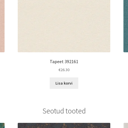
Tapeet 392161
€
26.30
Lisa korvi
Seotud tooted