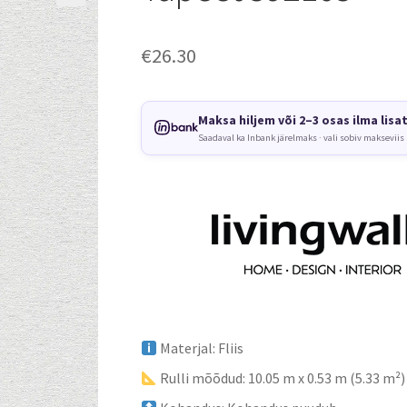
€
26.30
Maksa hiljem või 2–3 osas ilma lisa
Saadaval ka Inbank järelmaks · vali sobiv makseviis
Materjal: Fliis
Rulli mõõdud: 10.05 m x 0.53 m (5.33 m²)