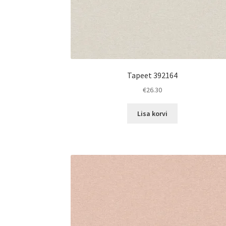
Tapeet 392164
€
26.30
Lisa korvi