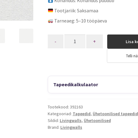
Kohandus: Kohandus puudub
Tootjariik: Saksamaa
Tarneaeg: 5–10 tööpäeva
Quantity
Lisa k
Telli nä
Tapeedikalkulaator
Tootekood:
392163
Kategooriad:
Tapeedid
,
Ühetoonilised tapeedid
Sildid:
Livingwalls
,
Ühetoonilised
Brand:
Livingwalls