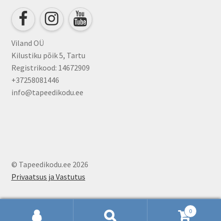
Viland OÜ
Kilustiku põik 5, Tartu
Registrikood: 14672909
+37258081446
info@tapeedikodu.ee
© Tapeedikodu.ee 2026
Privaatsus ja Vastutus
0