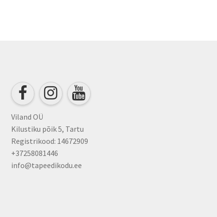
Viland OÜ
Kilustiku põik 5, Tartu
Registrikood: 14672909
+37258081446
info@tapeedikodu.ee