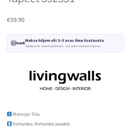
€
59.90
Maksa hiljem või 2–3 osas ilma lisatasuta
Saadaval ka Inbank järelmaks · vali sobiv makseviis kassas
Materjal: Fliis
Kohandus: Kohandus puudub