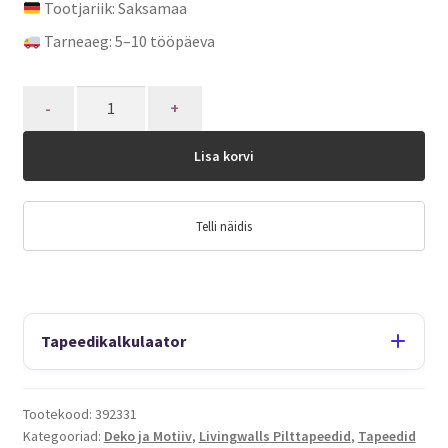
Tootjariik: Saksamaa
Tarneaeg: 5–10 tööpäeva
Quantity
Lisa korvi
Telli näidis
Tapeedikalkulaator
Tootekood:
392331
Kategooriad:
Deko ja Motiiv
,
Livingwalls Pilttapeedid
,
Tapeedid