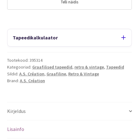
Telli näidis
Tapeedikalkulaator
Tootekood:
395314
Kategooriad:
Graafilised tapeedid
,
retro & vintage
,
Tapeedid
Sildid:
A.S. Création
,
Graafiline
,
Retro & Vintage
Brand:
A.S. Création
Kirjeldus
Lisainfo