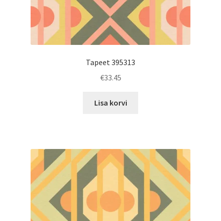
Tapeet 395313
€
33.45
Lisa korvi