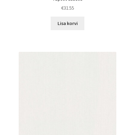
€
31.55
Lisa korvi