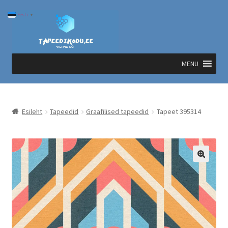
Liigu
Liigu
Eesti
▼
navigeerimisele
sisu
juurde
MENU
Esileht
Tapeedid
Graafilised tapeedid
Tapeet 395314