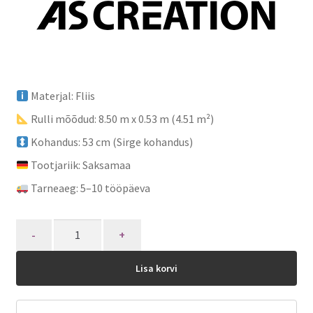
Materjal: Fliis
Rulli mõõdud: 8.50 m x 0.53 m (4.51 m²)
Kohandus: 53 cm (Sirge kohandus)
Tootjariik: Saksamaa
Tarneaeg: 5–10 tööpäeva
Quantity
Lisa korvi