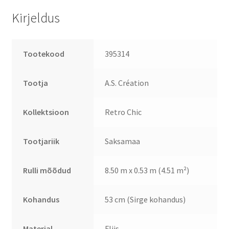
Kirjeldus
Tootekood
395314
Tootja
A.S. Création
Kollektsioon
Retro Chic
Tootjariik
Saksamaa
Rulli mõõdud
8.50 m x 0.53 m (4.51 m²)
Kohandus
53 cm (Sirge kohandus)
Materjal
Fliis