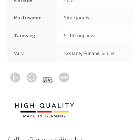
Mustrisamm
Sirge joonis
Tarneaeg
5–10 tööpäeva
Värv
Kollane, Punane, Sinine
Sulle võib meeldida ka…