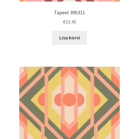
Tapeet 395311
€
33.45
Lisa korvi