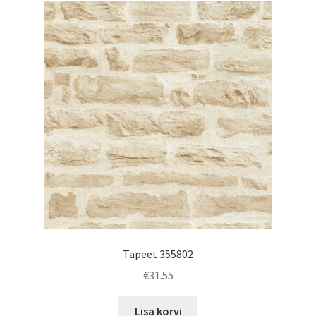
Tapeet 355802
€
31.55
Lisa korvi