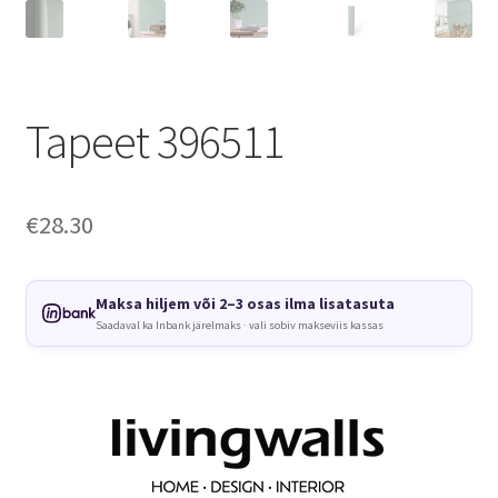
Tapeet 396511
€
28.30
Maksa hiljem või 2–3 osas ilma lisatasuta
Saadaval ka Inbank järelmaks · vali sobiv makseviis kassas