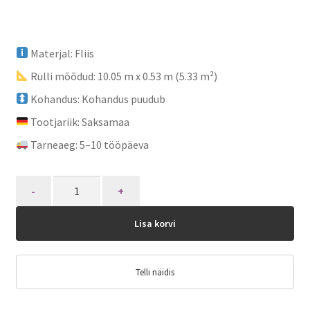
Materjal: Fliis
Rulli mõõdud: 10.05 m x 0.53 m (5.33 m²)
Kohandus: Kohandus puudub
Tootjariik: Saksamaa
Tarneaeg: 5–10 tööpäeva
Quantity
Lisa korvi
Telli näidis