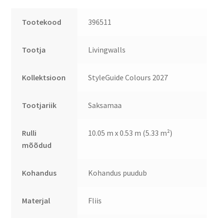
Tootekood
396511
Tootja
Livingwalls
Kollektsioon
StyleGuide Colours 2027
Tootjariik
Saksamaa
Rulli
10.05 m x 0.53 m (5.33 m²)
mõõdud
Kohandus
Kohandus puudub
Materjal
Fliis