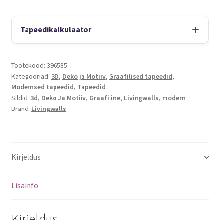
Tapeedikalkulaator
Tootekood:
396585
Kategooriad:
3D
,
Deko ja Motiiv
,
Graafilised tapeedid
,
Modernsed tapeedid
,
Tapeedid
Sildid:
3d
,
Deko Ja Motiiv
,
Graafiline
,
Livingwalls
,
modern
Brand:
Livingwalls
Kirjeldus
Lisainfo
Kirjeldus