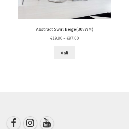
Abstract Swirl Beige(308WM)
Price
€
19.90
–
€
97.00
range:
This
€19.90
Vali
product
through
has
€97.00
multiple
variants.
The
options
may
be
chosen
on
the