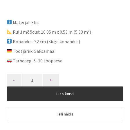
Materjal: Fliis
Rulli mõõdud: 10.05 m x 0.53 m (5.33 m²)
Kohandus: 32 cm (Sirge kohandus)
Tootjariik: Saksamaa
Tarneaeg: 5–10 tööpäeva
Quantity
Lisa korvi
Telli näidis