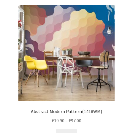
Abstract Modern Pattern(1418WM)
Price
€
19.90
–
€
97.00
range:
This