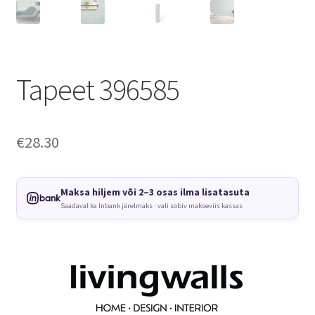
Tapeet 396585
€
28.30
Maksa hiljem või 2–3 osas ilma lisatasuta
Saadaval ka Inbank järelmaks · vali sobiv makseviis kassas