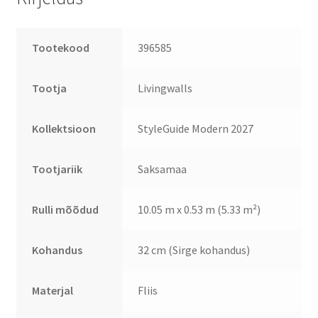
Tootekood
396585
Tootja
Livingwalls
Kollektsioon
StyleGuide Modern 2027
Tootjariik
Saksamaa
Rulli mõõdud
10.05 m x 0.53 m (5.33 m²)
Kohandus
32 cm (Sirge kohandus)
Materjal
Fliis