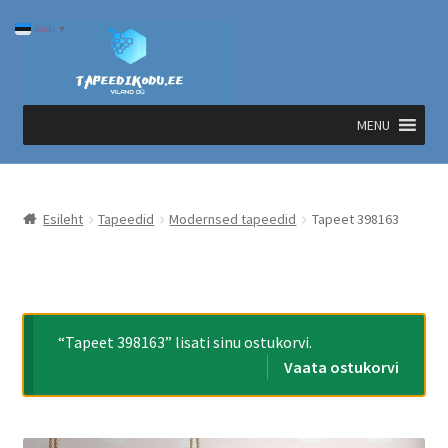
Liigu
Liigu
Eesti
▼
navigeerimisele
sisu
juurde
MENU
Esileht
Tapeedid
Modernsed tapeedid
Tapeet 398163
“Tapeet 398163” lisati sinu ostukorvi.
Vaata ostukorvi