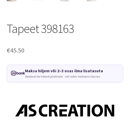
Tapeet 398163
€
45.50
Maksa hiljem või 2–3 osas ilma lisatasuta
Saadaval ka Inbank järelmaks · vali sobiv makseviis kassas