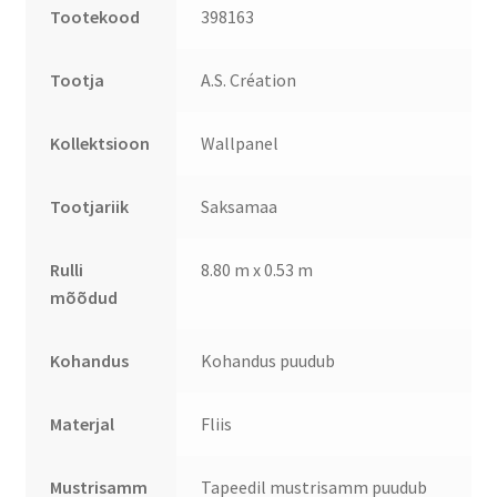
Tootekood
398163
Tootja
A.S. Création
Kollektsioon
Wallpanel
Tootjariik
Saksamaa
Rulli
8.80 m x 0.53 m
mõõdud
Kohandus
Kohandus puudub
Materjal
Fliis
Mustrisamm
Tapeedil mustrisamm puudub