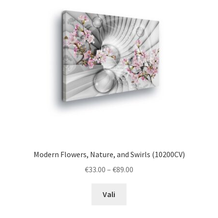
options
may
be
chosen
on
the
product
page
Modern Flowers, Nature, and Swirls (10200CV)
Price
€
33.00
–
€
89.00
range:
This
€33.00
Vali
product
through
has
€89.00