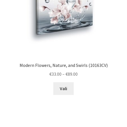
Modern Flowers, Nature, and Swirls (10163CV)
Price
€
33.00
–
€
89.00
range:
This
€33.00
Vali
product
through
has
€89.00
multiple
variants.
The