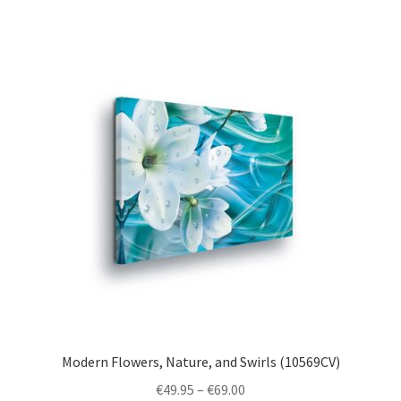
multiple
variants.
The
options
may
be
chosen
on
the
product
page
Modern Flowers, Nature, and Swirls (10569CV)
Price
€
49.95
–
€
69.00