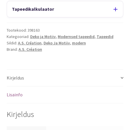
Tapeedikalkulaator
Tootekood:
398163
Kategooriad:
Deko ja Motiiv
,
Modernsed tapeedid
,
Tapeedid
Sildid:
A.S. Création
,
Deko Ja Motiiv
,
modern
Brand:
A.S. Création
Kirjeldus
Lisainfo
Kirjeldus