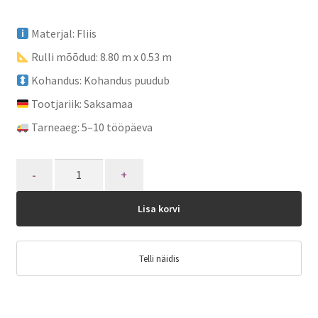
Materjal: Fliis
Rulli mõõdud: 8.80 m x 0.53 m
Kohandus: Kohandus puudub
Tootjariik: Saksamaa
Tarneaeg: 5–10 tööpäeva
Quantity
Lisa korvi
Telli näidis