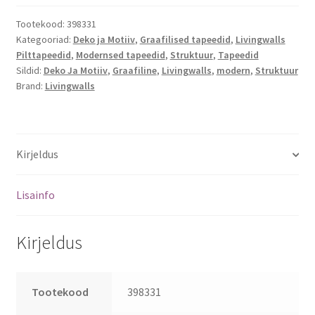
Tootekood:
398331
Kategooriad:
Deko ja Motiiv
,
Graafilised tapeedid
,
Livingwalls
Pilttapeedid
,
Modernsed tapeedid
,
Struktuur
,
Tapeedid
Sildid:
Deko Ja Motiiv
,
Graafiline
,
Livingwalls
,
modern
,
Struktuur
Brand:
Livingwalls
Kirjeldus
Lisainfo
Kirjeldus
Tootekood
398331