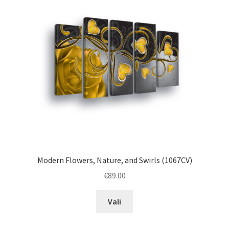
Modern Flowers, Nature, and Swirls (1067CV)
€
89.00
This
Vali
product
has