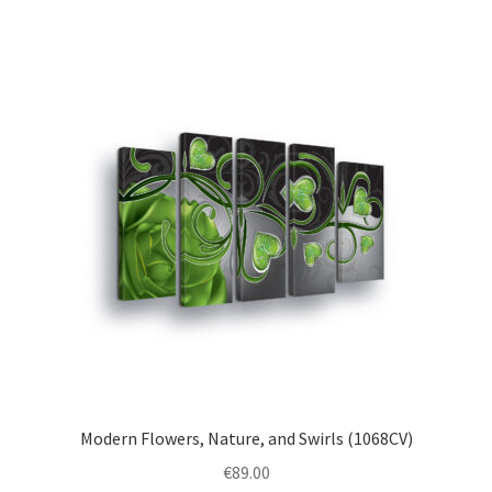
multiple
variants.
The
options
may
be
chosen
on
the
product
page
Modern Flowers, Nature, and Swirls (1068CV)
€
89.00