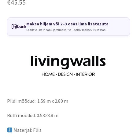
€
45.55
Maksa hiljem või 2–3 osas ilma lisatasuta
Saadaval ka Inbank järelmaks · vali sobiv makseviis kassas
Pildi mõõdud : 1.59 m x 2.80 m
Rulli mõõdud: 0.53×8.8 m
Materjal: Fliis