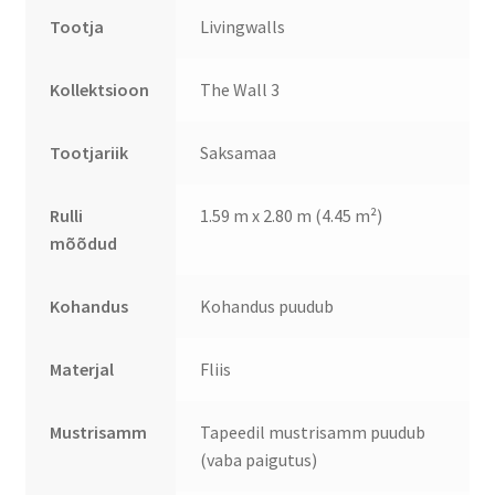
Tootja
Livingwalls
Kollektsioon
The Wall 3
Tootjariik
Saksamaa
Rulli
1.59 m x 2.80 m (4.45 m²)
mõõdud
Kohandus
Kohandus puudub
Materjal
Fliis
Mustrisamm
Tapeedil mustrisamm puudub
(vaba paigutus)