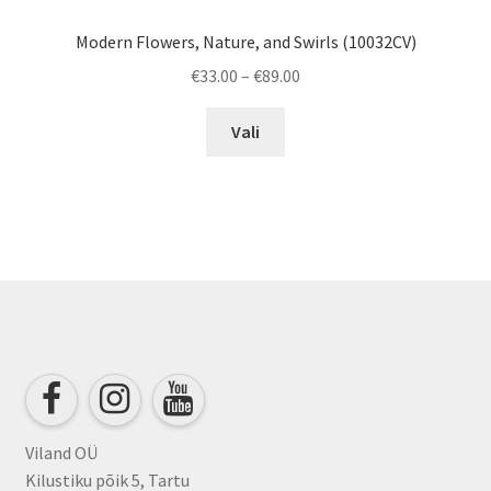
Modern Flowers, Nature, and Swirls (10032CV)
Price
€
33.00
–
€
89.00
range:
This
€33.00
Vali
product
through
has
€89.00
multiple
variants.
The
options
may
be
chosen
on
the
product
Viland OÜ
page
Kilustiku põik 5, Tartu