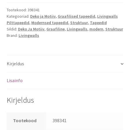
Tootekood:
398341
Kategooriad:
Deko ja Motiiv
,
Graafilised tapeedid
,
Livingwalls
Pilttapeedid
,
Modernsed tapeedid
,
Struktuur
,
Tapeedid
Sildid:
Deko Ja Motiiv
,
Graafiline
,
Livingwalls
,
modern
,
Struktuur
Brand:
Livingwalls
Kirjeldus
Lisainfo
Kirjeldus
Tootekood
398341