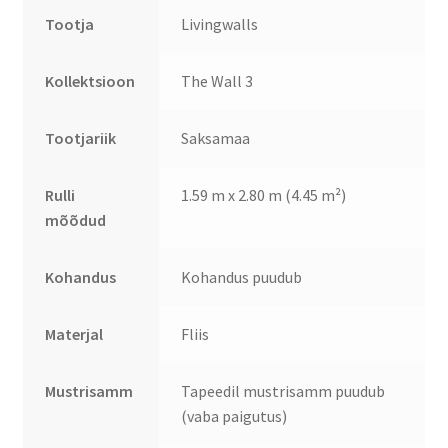
Tootja
Livingwalls
Kollektsioon
The Wall 3
Tootjariik
Saksamaa
Rulli
1.59 m x 2.80 m (4.45 m²)
mõõdud
Kohandus
Kohandus puudub
Materjal
Fliis
Mustrisamm
Tapeedil mustrisamm puudub
(vaba paigutus)