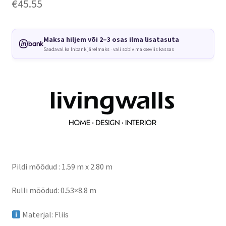
€
45.55
Maksa hiljem või 2–3 osas ilma lisatasuta
Saadaval ka Inbank järelmaks · vali sobiv makseviis kassas
Pildi mõõdud : 1.59 m x 2.80 m
Rulli mõõdud: 0.53×8.8 m
Materjal: Fliis