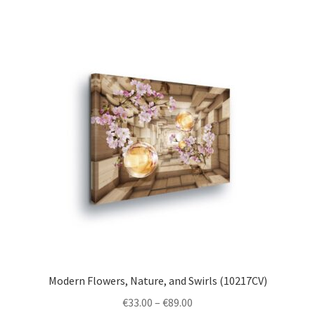
multiple
variants.
The
options
may
be
chosen
on
the
product
page
Modern Flowers, Nature, and Swirls (10217CV)
Price
€
33.00
–
€
89.00