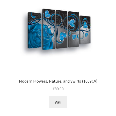
Modern Flowers, Nature, and Swirls (1069CV)
€
89.00
This
Vali
product
has