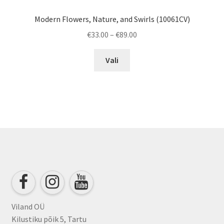
Modern Flowers, Nature, and Swirls (10061CV)
Price
€
33.00
–
€
89.00
range:
This
€33.00
Vali
product
through
has
€89.00
multiple
variants.
The
options
may
be
chosen
on
the
product
Viland OÜ
page
Kilustiku põik 5, Tartu