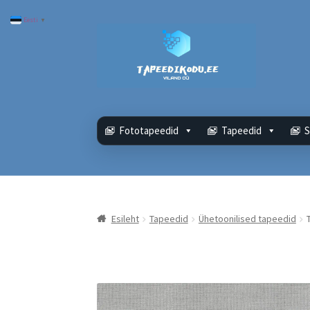
Eesti
▼
Liigu
Liigu
navigeerimisele
sisu
juurde
Fototapeedid
Tapeedid
S
Esileht
Tapeedid
Ühetoonilised tapeedid