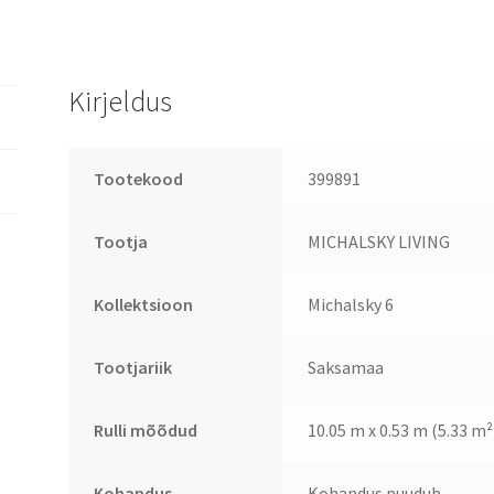
Kirjeldus
Tootekood
399891
Tootja
MICHALSKY LIVING
Kollektsioon
Michalsky 6
Tootjariik
Saksamaa
Rulli mõõdud
10.05 m x 0.53 m (5.33 m²
Kohandus
Kohandus puudub