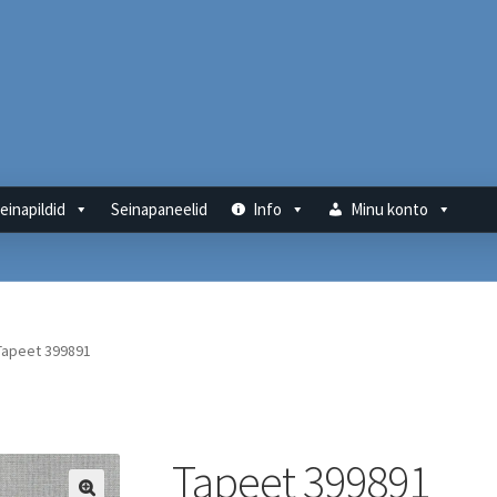
einapildid
Seinapaneelid
Info
Minu konto
Tapeet 399891
Tapeet 399891