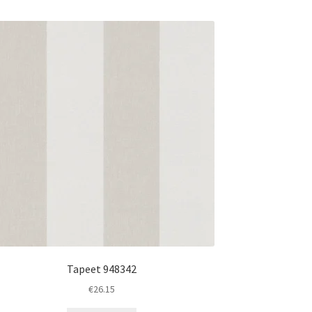
Tapeet 948342
€
26.15