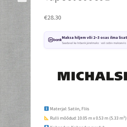
€
28.30
Maksa hiljem või 2–3 osas ilma lisa
Saadaval ka Inbank järelmaks · vali sobiv makseviis
Materjal: Satiin, Fliis
Rulli mõõdud: 10.05 m x 0.53 m (5.33 m²)