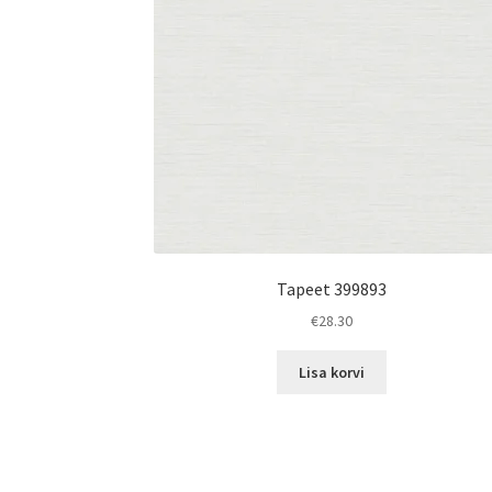
Tapeet 399893
€
28.30
Lisa korvi