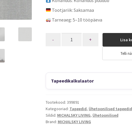
Kohandus: Kohandus puudub
Tootjariik: Saksamaa
Tarneaeg: 5–10 tööpäeva
Quantity
Lisa k
Telli nä
Tapeedikalkulaator
Tootekood:
399891
Kategooriad:
Tapeedid
,
Ühetoonilised tapeedid
Sildid:
MICHALSKY LIVING
,
Ühetoonilised
Brand:
MICHALSKY LIVING