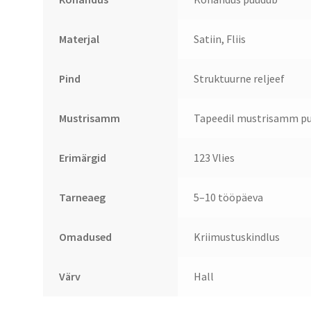
Materjal
Satiin, Fliis
Pind
Struktuurne reljeef
Mustrisamm
Tapeedil mustrisamm pu
Erimärgid
123 Vlies
Tarneaeg
5–10 tööpäeva
Omadused
Kriimustuskindlus
Värv
Hall