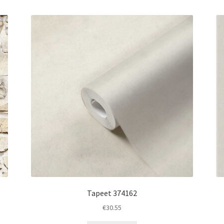
Tapeet 374162
€
30.55