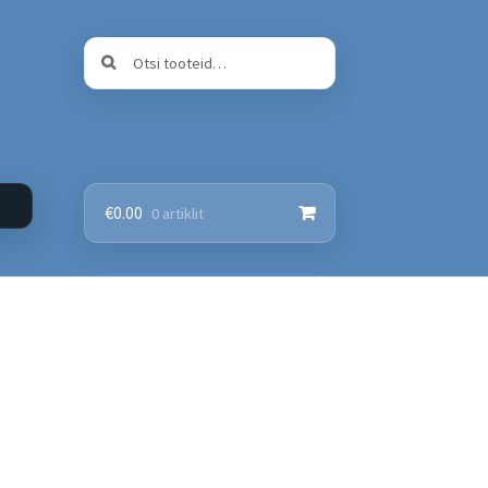
Otsi:
Otsi
€
0.00
0 artiklit