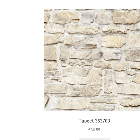
Tapeet 363703
€
30.55