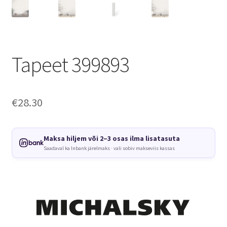
Tapeet 399893
€
28.30
Maksa hiljem või 2–3 osas ilma lisatasuta
Saadaval ka Inbank järelmaks · vali sobiv makseviis kassas