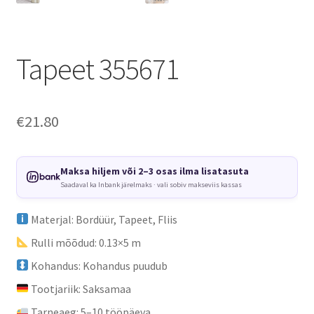
Tapeet 355671
€
21.80
Maksa hiljem või 2–3 osas ilma lisatasuta
Saadaval ka Inbank järelmaks · vali sobiv makseviis kassas
Materjal: Bordüür, Tapeet, Fliis
Rulli mõõdud: 0.13×5 m
Kohandus: Kohandus puudub
Tootjariik: Saksamaa
Tarneaeg: 5–10 tööpäeva