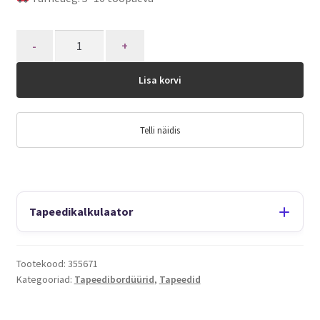
Quantity
Lisa korvi
Telli näidis
Tapeedikalkulaator
Tootekood:
355671
Kategooriad:
Tapeedibordüürid
,
Tapeedid