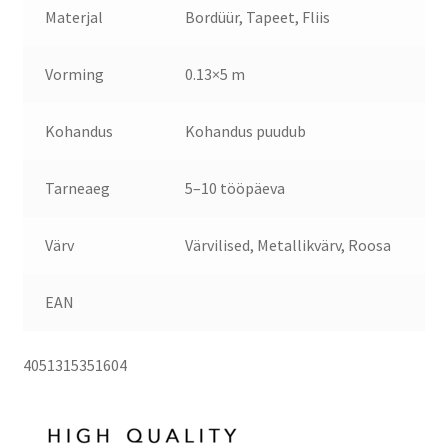
Materjal
Bordüür, Tapeet, Fliis
Vorming
0.13×5 m
Kohandus
Kohandus puudub
Tarneaeg
5–10 tööpäeva
Värv
Värvilised, Metallikvärv, Roosa
EAN
4051315351604