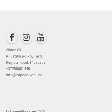
Viland OÜ
Kilustiku põik 5, Tartu
Registrikood: 14672909
+37258081446
info@tapeedikodu.ee
© Tapeedikodu.ee 2026