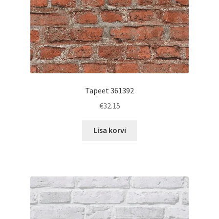
Tapeet 361392
€
32.15
Lisa korvi