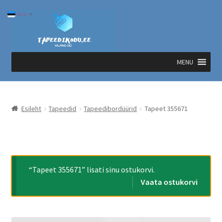
Liigu
Liigu
Eesti
▼
navigeerimisele
sisu
juurde
MENU
Esileht
Tapeedid
Tapeedibordüürid
Tapeet 355671
“Tapeet 355671” lisati sinu ostukorvi.
Vaata ostukorvi