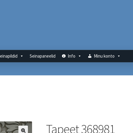
einapildid
Seinapaneelid
Info
Minu konto
Tapeet 368981