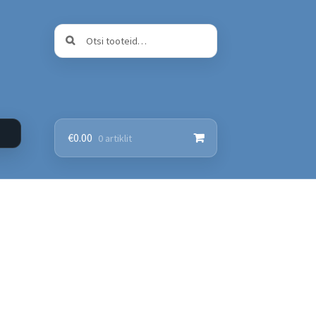
Otsi:
Otsi
€
0.00
0 artiklit