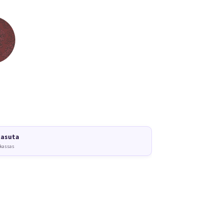
tasuta
 kassas