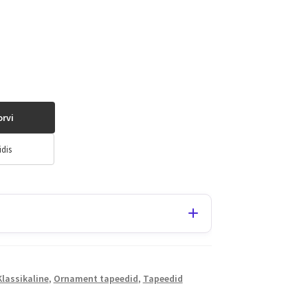
orvi
idis
Klassikaline
,
Ornament tapeedid
,
Tapeedid