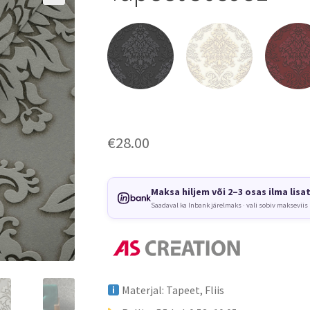
€
28.00
Maksa hiljem või 2–3 osas ilma lisa
Saadaval ka Inbank järelmaks · vali sobiv makseviis
Materjal: Tapeet, Fliis