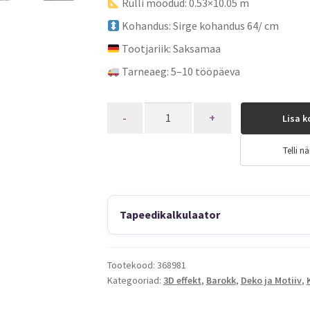
Rulli mõõdud: 0.53×10.05 m
Kohandus: Sirge kohandus 64/ cm
Tootjariik: Saksamaa
Tarneaeg: 5–10 tööpäeva
Quantity
Lisa k
Telli nä
Tapeedikalkulaator
Tootekood:
368981
Kategooriad:
3D effekt
,
Barokk
,
Deko ja Motiiv
,