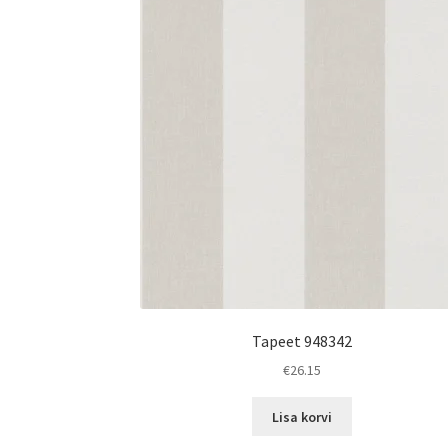
Tapeet 948342
€
26.15
Lisa korvi