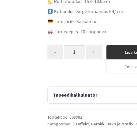
Rulli mõõdud: 0.53×10.05 m
Kohandus: Sirge kohandus 64/ cm
Tootjariik: Saksamaa
Tarneaeg: 5–10 tööpäeva
Quantity
Lisa k
Telli nä
Tapeedikalkulaator
Tootekood:
368982
Kategooriad:
3D effekt
,
Barokk
,
Deko ja Motiiv
,