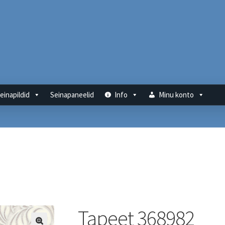
einapildid
Seinapaneelid
Info
Minu konto
Tapeet 368982