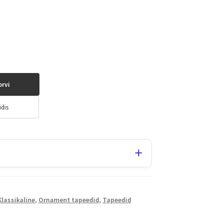
orvi
idis
Klassikaline
,
Ornament tapeedid
,
Tapeedid