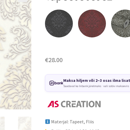
€
28.00
Maksa hiljem või 2–3 osas ilma lisa
Saadaval ka Inbank järelmaks · vali sobiv makseviis
Materjal: Tapeet, Fliis