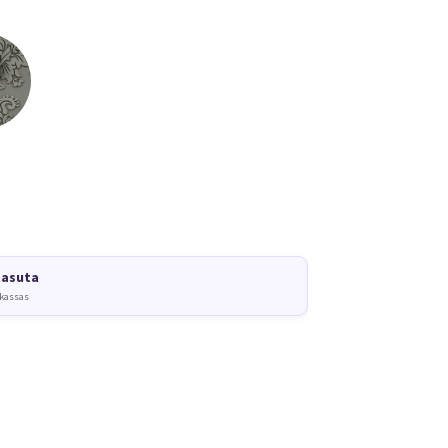
tasuta
 kassas