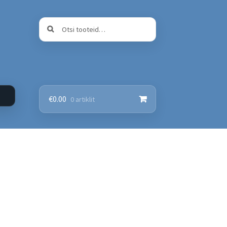
Otsi:
Otsi
€
0.00
0 artiklit