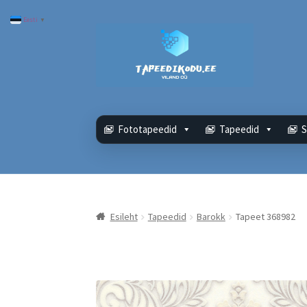
Eesti
▼
Liigu
Liigu
navigeerimisele
sisu
juurde
Fototapeedid
Tapeedid
S
Esileht
Tapeedid
Barokk
Tapeet 368982