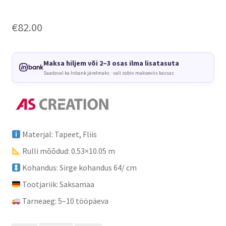
€
82.00
Maksa hiljem või 2–3 osas ilma lisatasuta
Saadaval ka Inbank järelmaks · vali sobiv makseviis kassas
Materjal: Tapeet, Fliis
Rulli mõõdud: 0.53×10.05 m
Kohandus: Sirge kohandus 64/ cm
Tootjariik: Saksamaa
Tarneaeg: 5–10 tööpäeva