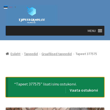
Liigu
Liigu
Eesti
▼
navigeerimisele
sisu
juurde
MENU
Esileht
Tapeedid
Graafilised tapeedid
Tapeet 377575
“Tapeet 377575” lisati sinu ostukorvi.
Vaata ostukorvi