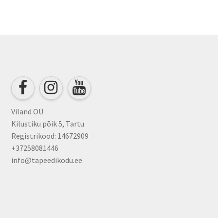
Viland OÜ
Kilustiku põik 5, Tartu
Registrikood: 14672909
+37258081446
info@tapeedikodu.ee