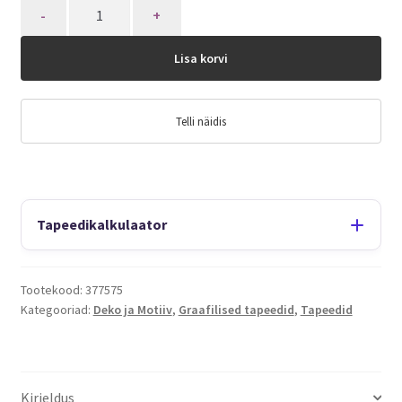
Quantity
Lisa korvi
Telli näidis
Tapeedikalkulaator
Tootekood:
377575
Kategooriad:
Deko ja Motiiv
,
Graafilised tapeedid
,
Tapeedid
Kirjeldus