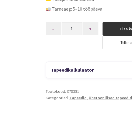
Tarneaeg: 5–10 tööpäeva
Quantity
Lisa k
Telli nä
Tapeedikalkulaator
Tootekood:
378381
Kategooriad:
Tapeedid
,
Ühetoonilised tapeedid