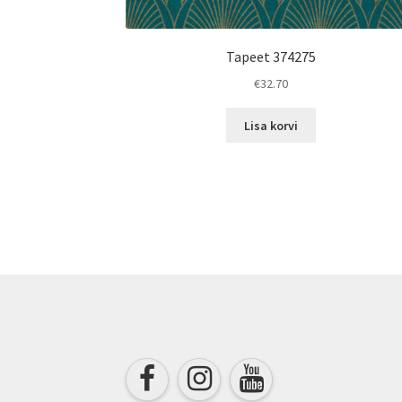
Tapeet 374275
€
32.70
Lisa korvi