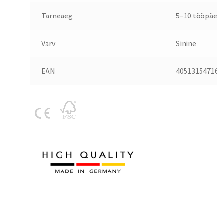
Tarneaeg
5–10 tööpäe
Värv
Sinine
EAN
4051315471