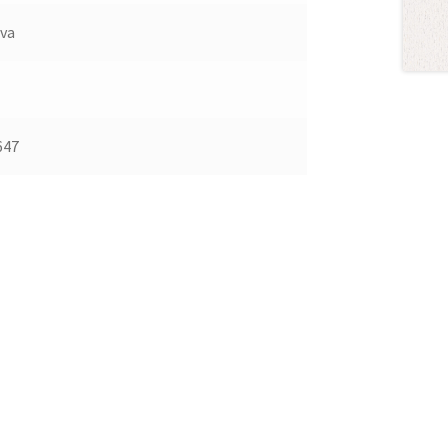
va
647