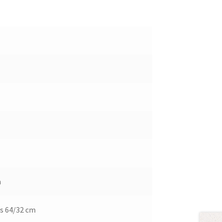
m
is 64/32 cm