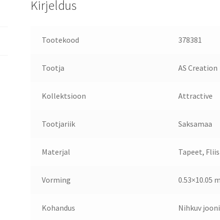
Kirjeldus
Tootekood
378381
Tootja
AS Creation
Kollektsioon
Attractive
Tootjariik
Saksamaa
Materjal
Tapeet, Fliis
Vorming
0.53×10.05 
Kohandus
Nihkuv joon