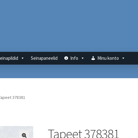
einapildid
Seinapaneelid
Info
Minu konto
Tapeet 378381
Tapeet 378381