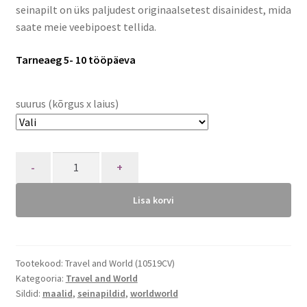
seinapilt on üks paljudest originaalsetest disainidest, mida
saate meie veebipoest tellida.
Tarneaeg 5- 10 tööpäeva
suurus (kõrgus x laius)
Quantity
Lisa korvi
Tootekood:
Travel and World (10519CV)
Kategooria:
Travel and World
Sildid:
maalid
,
seinapildid
,
worldworld