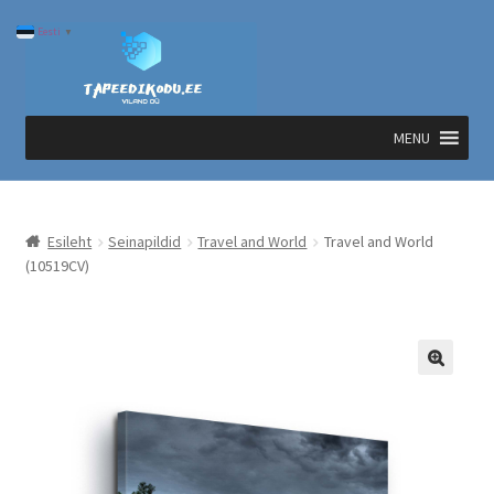
Liigu
Liigu
Eesti
▼
navigeerimisele
sisu
juurde
MENU
Esileht
Seinapildid
Travel and World
Travel and World
(10519CV)