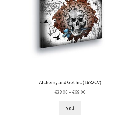
chosen
on
the
product
page
Alchemy and Gothic (1682CV)
Price
€
33.00
–
€
69.00
range:
This
€33.00
Vali
product
through
has
€69.00
multiple
variants.