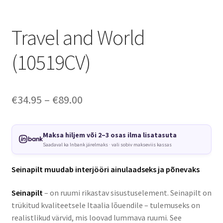
Travel and World
(10519CV)
Price
€
34.95
–
€
89.00
range:
€34.95
Maksa hiljem või 2–3 osas ilma lisatasuta
Saadaval ka Inbank järelmaks · vali sobiv makseviis kassas
through
€89.00
Seinapilt muudab interjööri ainulaadseks ja põnevaks
Seinapilt
– on ruumi rikastav sisustuselement. Seinapilt on
trükitud kvaliteetsele Itaalia lõuendile – tulemuseks on
realistlikud värvid, mis loovad lummava ruumi. See