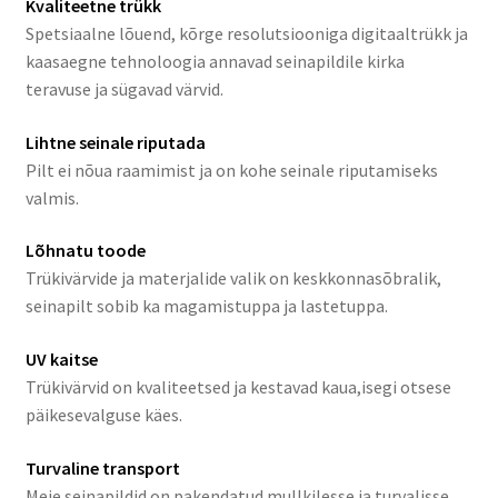
Kvaliteetne trükk
Spetsiaalne lõuend, kõrge resolutsiooniga digitaaltrükk ja
kaasaegne tehnoloogia annavad seinapildile kirka
teravuse ja sügavad värvid.
Lihtne seinale riputada
Pilt ei nõua raamimist ja on kohe seinale riputamiseks
valmis.
Lõhnatu toode
Trükivärvide ja materjalide valik on keskkonnasõbralik,
seinapilt sobib ka magamistuppa ja lastetuppa.
UV kaitse
Trükivärvid on kvaliteetsed ja kestavad kaua,isegi otsese
päikesevalguse käes.
Turvaline transport
Meie seinapildid on pakendatud mullkilesse ja turvalisse