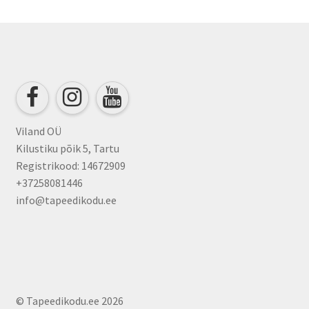
The
options
may
be
chosen
on
the
product
Viland OÜ
page
Kilustiku põik 5, Tartu
Registrikood: 14672909
+37258081446
info@tapeedikodu.ee
© Tapeedikodu.ee 2026