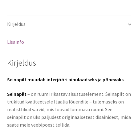
Kirjeldus
Lisainfo
Kirjeldus
Seinapilt muudab interjööri ainulaadseks ja põnevaks
Seinapilt
– on ruumi rikastav sisustuselement. Seinapilt on
trükitud kvaliteetsele Itaalia lõuendile – tulemuseks on
realistlikud värvid, mis loovad lummava ruumi. See
seinapilt on üks paljudest originaalsetest disainidest, mida
saate meie veebipoest tellida.