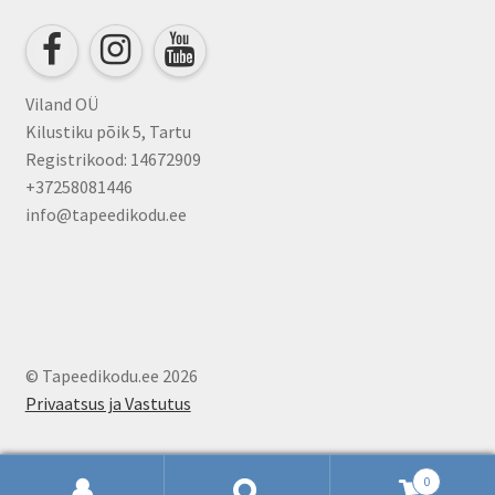
chosen
on
the
product
Viland OÜ
page
Kilustiku põik 5, Tartu
Registrikood: 14672909
+37258081446
info@tapeedikodu.ee
© Tapeedikodu.ee 2026
Privaatsus ja Vastutus
0