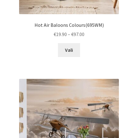
Hot Air Baloons Colours(695WM)
Price
€
19.90
–
€
97.00
range:
This
€19.90
Vali
product
through
has
€97.00
multiple
variants.
The
options
may
be
chosen
on
the