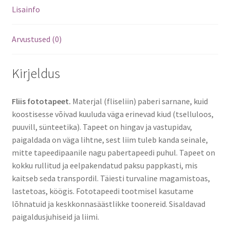
Lisainfo
Arvustused (0)
Kirjeldus
Fliis fototapeet.
Materjal (fliseliin) paberi sarnane, kuid
koostisesse võivad kuuluda väga erinevad kiud (tselluloos,
puuvill, sünteetika). Tapeet on hingav ja vastupidav,
paigaldada on väga lihtne, sest liim tuleb kanda seinale,
mitte tapeedipaanile nagu pabertapeedi puhul. Tapeet on
kokku rullitud ja eelpakendatud paksu pappkasti, mis
kaitseb seda transpordil. Täiesti turvaline magamistoas,
lastetoas, köögis. Fototapeedi tootmisel kasutame
lõhnatuid ja keskkonnasäästlikke toonereid. Sisaldavad
paigaldusjuhiseid ja liimi.