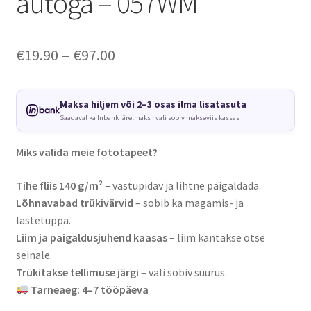
autoga – 057WM
Price
€
19.90
–
€
97.00
range:
€19.90
Maksa hiljem või 2–3 osas ilma lisatasuta
Saadaval ka Inbank järelmaks · vali sobiv makseviis kassas
through
€97.00
Miks valida meie fototapeet?
Tihe fliis 140 g/m²
– vastupidav ja lihtne paigaldada.
Lõhnavabad trükivärvid
– sobib ka magamis- ja
lastetuppa.
Liim ja paigaldusjuhend kaasas
– liim kantakse otse
seinale.
Trükitakse tellimuse järgi
– vali sobiv suurus.
Tarneaeg: 4–7 tööpäeva