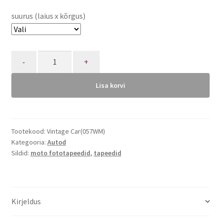
suurus (laius x kõrgus)
Quantity
Lisa korvi
Tootekood:
Vintage Car(057WM)
Kategooria:
Autod
Sildid:
moto fototapeedid
,
tapeedid
Kirjeldus