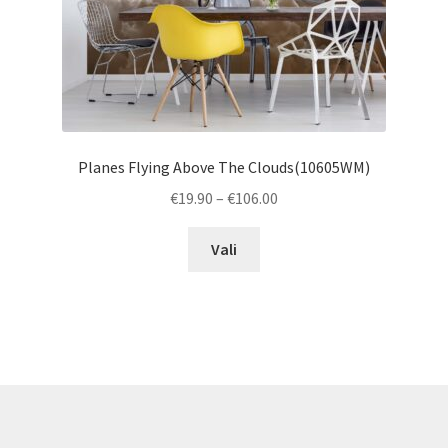
product
page
Planes Flying Above The Clouds(10605WM)
Price
€
19.90
–
€
106.00
range:
This
€19.90
Vali
product
through
has
€106.00
multiple
variants.
The
options
may
be