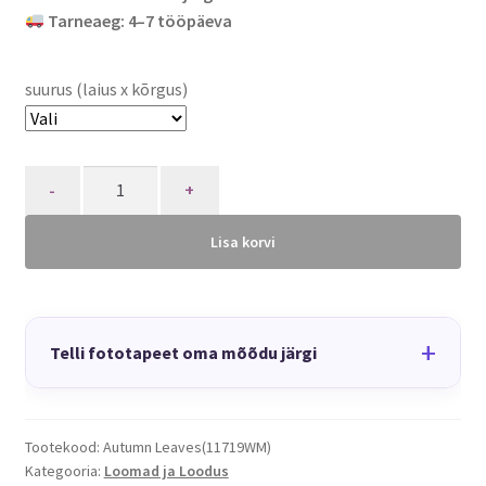
Tarneaeg: 4–7 tööpäeva
suurus (laius x kõrgus)
Quantity
Lisa korvi
+
Telli fototapeet oma mõõdu järgi
Tootekood:
Autumn Leaves(11719WM)
Kategooria:
Loomad ja Loodus