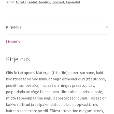
Sildid:
fototapeedid
,
loodus
,
loomad
,
tapeedid
Kirjeldus
Lisainfo
Kirjeldus
Fliis fototapeet.
Materjal (fliseliin) paberi sarnane, kuid
koostisesse võivad kuuluda väga erinevad kiud (tselluloos,
puuvill, sünteetika). Tapeet on hingav ja vastupidav,
paigaldada on väga lihtne, sest liim tuleb kanda seinale,
mitte tapeedipaanile nagu pabertapeedi puhul. Tapeet on
kokku rullitud ja eelpakendatud paksu pappkasti, mis
kaitseb seda transpordil. Täiesti turvaline magamistoas,