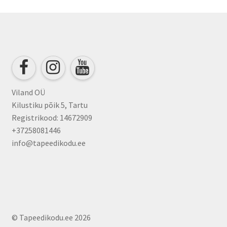
The
options
may
be
chosen
on
the
product
Viland OÜ
page
Kilustiku põik 5, Tartu
Registrikood: 14672909
+37258081446
info@tapeedikodu.ee
© Tapeedikodu.ee 2026