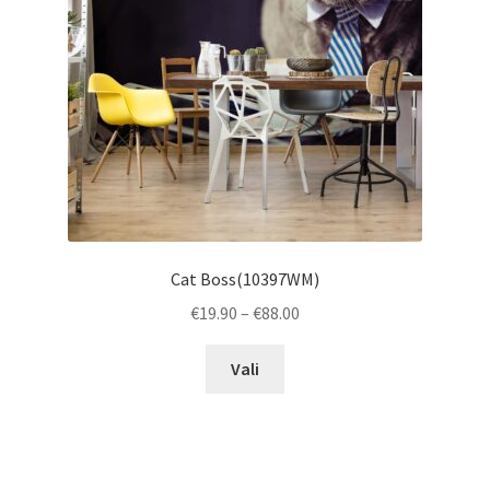
chosen
on
the
product
page
Cat Boss(10397WM)
Price
€
19.90
–
€
88.00
range:
This
€19.90
Vali
product
through
has
€88.00
multiple
variants.