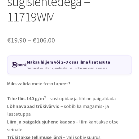
sügislehtedega –
11719WM
Price
€
19.90
–
€
106.00
range:
€19.90
Maksa hiljem või 2–3 osas ilma lisatasuta
Saadaval ka Inbank järelmaks · vali sobiv makseviis kassas
through
€106.00
Miks valida meie fototapeet?
Tihe fliis 140 g/m²
– vastupidav ja lihtne paigaldada.
Lõhnavabad trükivärvid
– sobib ka magamis- ja
lastetuppa.
Liim ja paigaldusjuhend kaasas
– liim kantakse otse
seinale.
Trükitakse tellimuse järgi
– vali sobiv suurus.