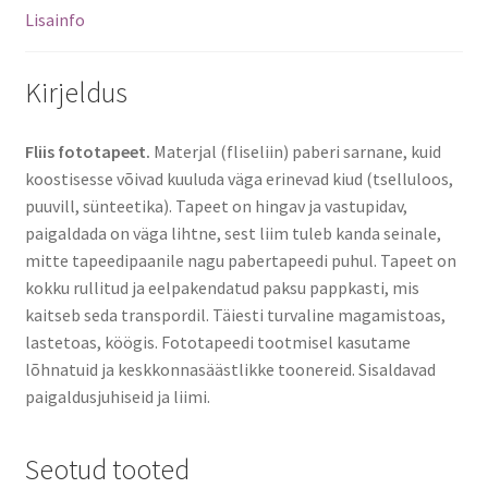
Lisainfo
Kirjeldus
Fliis fototapeet.
Materjal (fliseliin) paberi sarnane, kuid
koostisesse võivad kuuluda väga erinevad kiud (tselluloos,
puuvill, sünteetika). Tapeet on hingav ja vastupidav,
paigaldada on väga lihtne, sest liim tuleb kanda seinale,
mitte tapeedipaanile nagu pabertapeedi puhul. Tapeet on
kokku rullitud ja eelpakendatud paksu pappkasti, mis
kaitseb seda transpordil. Täiesti turvaline magamistoas,
lastetoas, köögis. Fototapeedi tootmisel kasutame
lõhnatuid ja keskkonnasäästlikke toonereid. Sisaldavad
paigaldusjuhiseid ja liimi.
Seotud tooted