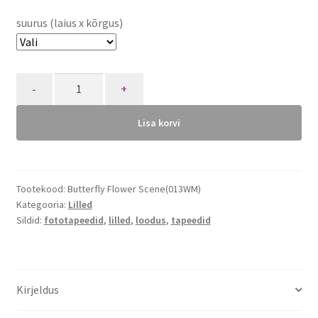
suurus (laius x kõrgus)
Quantity
Lisa korvi
Tootekood:
Butterfly Flower Scene(013WM)
Kategooria:
Lilled
Sildid:
fototapeedid
,
lilled
,
loodus
,
tapeedid
Kirjeldus