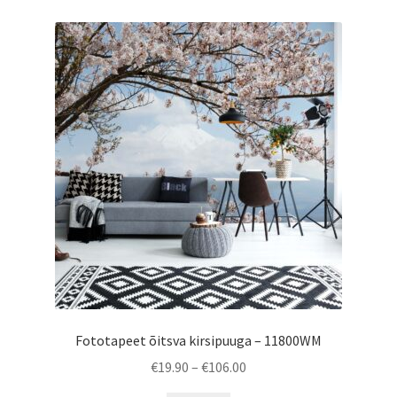
Fototapeet õitsva kirsipuuga – 11800WM
Price
€
19.90
–
€
106.00
range: