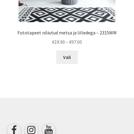
Fototapeet nõiutud metsa ja lilledega – 2315WM
Price
€
19.90
–
€
97.00
range:
This
€19.90
Vali
product
through
has
€97.00
multiple
variants.
The
options
may
be
chosen
on