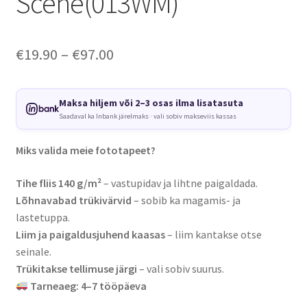
Scene(013WM)
Price
€
19.90
–
€
97.00
range:
€19.90
Maksa hiljem või 2–3 osas ilma lisatasuta
Saadaval ka Inbank järelmaks · vali sobiv makseviis kassas
through
€97.00
Miks valida meie fototapeet?
Tihe fliis 140 g/m²
– vastupidav ja lihtne paigaldada.
Lõhnavabad trükivärvid
– sobib ka magamis- ja
lastetuppa.
Liim ja paigaldusjuhend kaasas
– liim kantakse otse
seinale.
Trükitakse tellimuse järgi
– vali sobiv suurus.
Tarneaeg: 4–7 tööpäeva