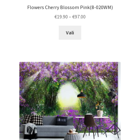
Flowers Cherry Blossom Pink(8-020WM)
Price
€
19.90
–
€
97.00
range:
This
€19.90
Vali
product
through
has
€97.00
multiple
variants.
The
options
may
be
chosen
on
the
product
page