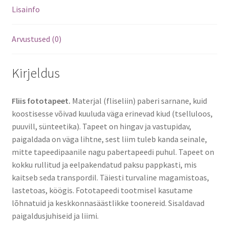
Lisainfo
Arvustused (0)
Kirjeldus
Fliis fototapeet.
Materjal (fliseliin) paberi sarnane, kuid
koostisesse võivad kuuluda väga erinevad kiud (tselluloos,
puuvill, sünteetika). Tapeet on hingav ja vastupidav,
paigaldada on väga lihtne, sest liim tuleb kanda seinale,
mitte tapeedipaanile nagu pabertapeedi puhul. Tapeet on
kokku rullitud ja eelpakendatud paksu pappkasti, mis
kaitseb seda transpordil. Täiesti turvaline magamistoas,
lastetoas, köögis. Fototapeedi tootmisel kasutame
lõhnatuid ja keskkonnasäästlikke toonereid. Sisaldavad
paigaldusjuhiseid ja liimi.