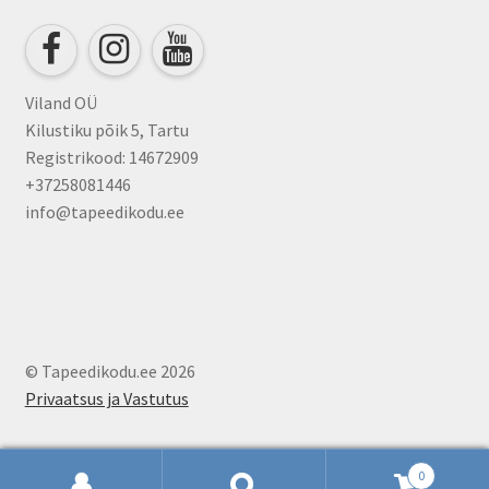
chosen
on
the
product
Viland OÜ
page
Kilustiku põik 5, Tartu
Registrikood: 14672909
+37258081446
info@tapeedikodu.ee
© Tapeedikodu.ee 2026
Privaatsus ja Vastutus
0