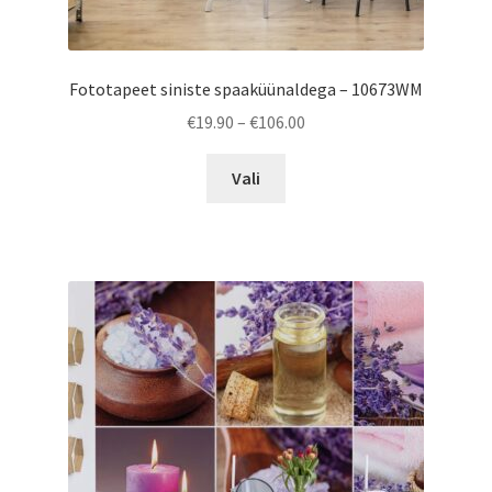
Fototapeet siniste spaaküünaldega – 10673WM
Price
€
19.90
–
€
106.00
range:
This
€19.90
Vali
product
through
has
€106.00
multiple
variants.
The
options
may
be
chosen
on
the