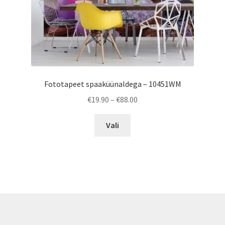
product
page
Fototapeet spaaküünaldega – 10451WM
Price
€
19.90
–
€
88.00
range:
This
€19.90
Vali
product
through
has
€88.00
multiple
variants.
The
options
may
be