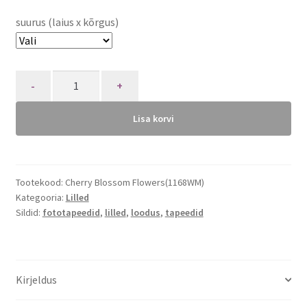
suurus (laius x kõrgus)
Quantity
Lisa korvi
Tootekood:
Cherry Blossom Flowers(1168WM)
Kategooria:
Lilled
Sildid:
fototapeedid
,
lilled
,
loodus
,
tapeedid
Kirjeldus