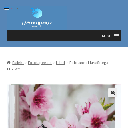
Liigu
Liigu
Eesti
▼
navigeerimisele
sisu
juurde
MENU
Esileht
Fototapeedid
Lilled
Fototapeet kirsiõitega –
1168WM