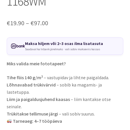
1168WM
Price
€
19.90
–
€
97.00
range:
€19.90
Maksa hiljem või 2–3 osas ilma lisatasuta
Saadaval ka Inbank järelmaks · vali sobiv makseviis kassas
through
€97.00
Miks valida meie fototapeet?
Tihe fliis 140 g/m²
– vastupidav ja lihtne paigaldada.
Lõhnavabad trükivärvid
– sobib ka magamis- ja
lastetuppa.
Liim ja paigaldusjuhend kaasas
– liim kantakse otse
seinale.
Trükitakse tellimuse järgi
– vali sobiv suurus.
Tarneaeg: 4–7 tööpäeva