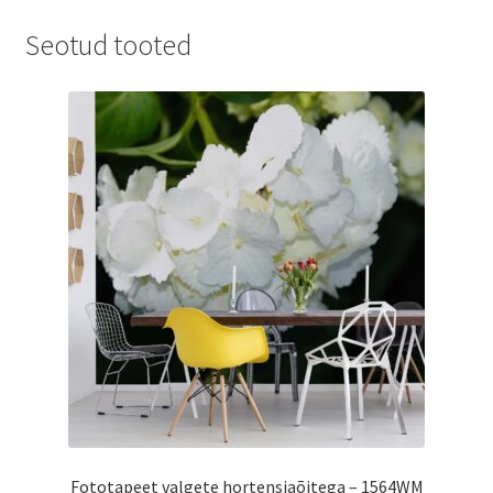
Seotud tooted
Fototapeet valgete hortensiaõitega – 1564WM