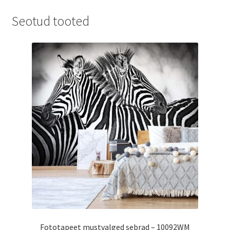
Seotud tooted
Fototapeet mustvalged sebrad – 10092WM