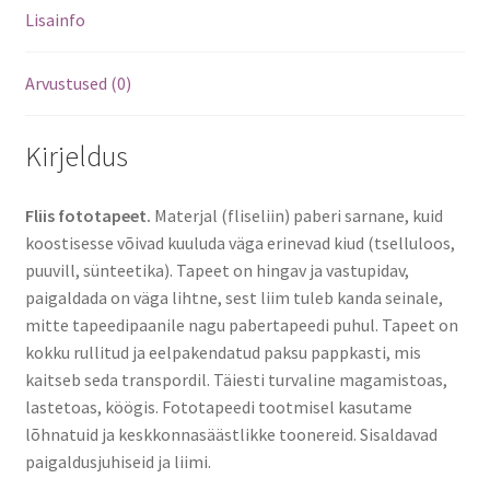
Lisainfo
Arvustused (0)
Kirjeldus
Fliis fototapeet.
Materjal (fliseliin) paberi sarnane, kuid
koostisesse võivad kuuluda väga erinevad kiud (tselluloos,
puuvill, sünteetika). Tapeet on hingav ja vastupidav,
paigaldada on väga lihtne, sest liim tuleb kanda seinale,
mitte tapeedipaanile nagu pabertapeedi puhul. Tapeet on
kokku rullitud ja eelpakendatud paksu pappkasti, mis
kaitseb seda transpordil. Täiesti turvaline magamistoas,
lastetoas, köögis. Fototapeedi tootmisel kasutame
lõhnatuid ja keskkonnasäästlikke toonereid. Sisaldavad
paigaldusjuhiseid ja liimi.