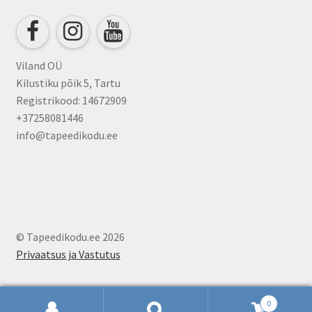
chosen
on
the
product
Viland OÜ
page
Kilustiku põik 5, Tartu
Registrikood: 14672909
+37258081446
info@tapeedikodu.ee
© Tapeedikodu.ee 2026
Privaatsus ja Vastutus
0