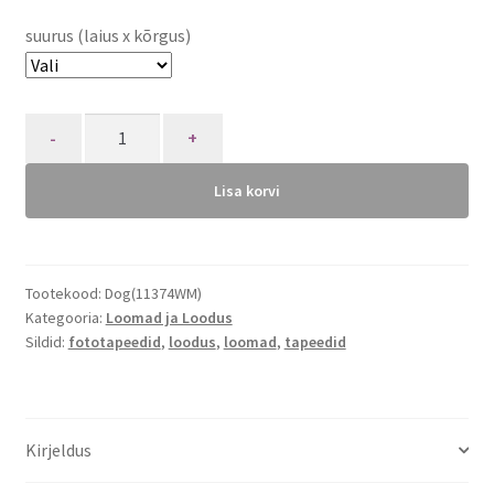
suurus (laius x kõrgus)
Quantity
Lisa korvi
Tootekood:
Dog(11374WM)
Kategooria:
Loomad ja Loodus
Sildid:
fototapeedid
,
loodus
,
loomad
,
tapeedid
Kirjeldus