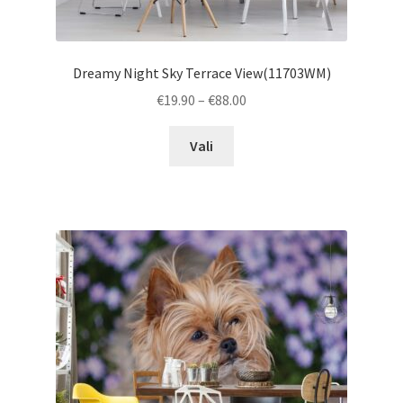
Dreamy Night Sky Terrace View(11703WM)
Price
€
19.90
–
€
88.00
range:
This
€19.90
Vali
product
through
has
€88.00
multiple
variants.
The
options
may
be
chosen
on
the