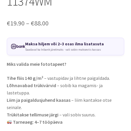
11374WM
Price
€
19.90
–
€
88.00
range:
€19.90
Maksa hiljem või 2–3 osas ilma lisatasuta
Saadaval ka Inbank järelmaks · vali sobiv makseviis kassas
through
€88.00
Miks valida meie fototapeet?
Tihe fliis 140 g/m²
– vastupidav ja lihtne paigaldada.
Lõhnavabad trükivärvid
– sobib ka magamis- ja
lastetuppa.
Liim ja paigaldusjuhend kaasas
– liim kantakse otse
seinale.
Trükitakse tellimuse järgi
– vali sobiv suurus.
Tarneaeg: 4–7 tööpäeva