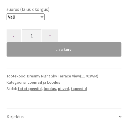
suurus (laius x kõrgus)
Quantity
Lisa korvi
Tootekood:
Dreamy Night Sky Terrace View(11703WM)
Kategooria:
Loomad ja Loodus
Sildid:
fototapeedid
,
loodus
,
pilved
,
tapeedid
Kirjeldus