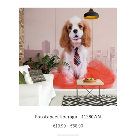
Fototapeet koeraga – 11380WM
Price
€
19.90
–
€
88.00
range: