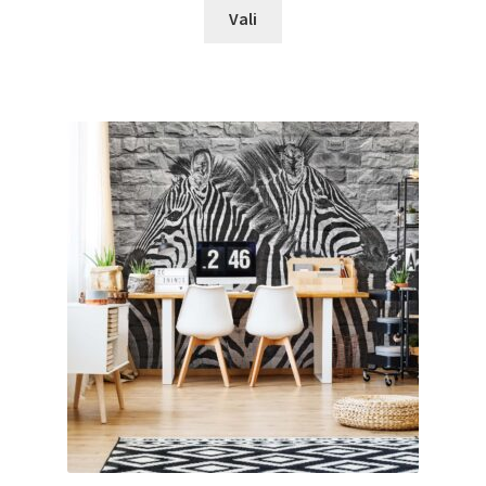
This
€19.90
Vali
product
through
has
€88.00
multiple
variants.
The
options
may
be
chosen
on
the
product
page