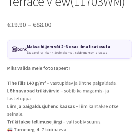
Terrace View(11703WM)
Price
€
19.90
–
€
88.00
range:
€19.90
Maksa hiljem või 2–3 osas ilma lisatasuta
Saadaval ka Inbank järelmaks · vali sobiv makseviis kassas
through
€88.00
Miks valida meie fototapeet?
Tihe fliis 140 g/m²
– vastupidav ja lihtne paigaldada.
Lõhnavabad trükivärvid
– sobib ka magamis- ja
lastetuppa.
Liim ja paigaldusjuhend kaasas
– liim kantakse otse
seinale.
Trükitakse tellimuse järgi
– vali sobiv suurus.
Tarneaeg: 4–7 tööpäeva