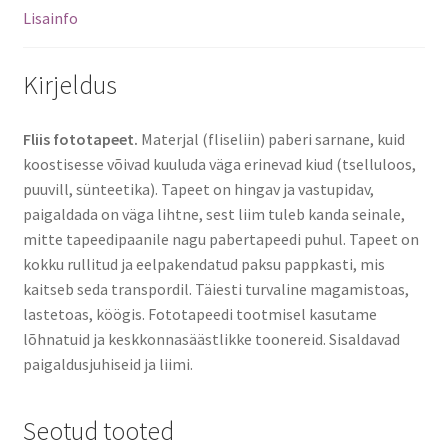
Lisainfo
Kirjeldus
Fliis fototapeet.
Materjal (fliseliin) paberi sarnane, kuid
koostisesse võivad kuuluda väga erinevad kiud (tselluloos,
puuvill, sünteetika). Tapeet on hingav ja vastupidav,
paigaldada on väga lihtne, sest liim tuleb kanda seinale,
mitte tapeedipaanile nagu pabertapeedi puhul. Tapeet on
kokku rullitud ja eelpakendatud paksu pappkasti, mis
kaitseb seda transpordil. Täiesti turvaline magamistoas,
lastetoas, köögis. Fototapeedi tootmisel kasutame
lõhnatuid ja keskkonnasäästlikke toonereid. Sisaldavad
paigaldusjuhiseid ja liimi.
Seotud tooted