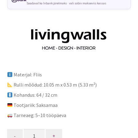
Saadaval ka Inbank järelmaks · vali sobiv makseviis kassas
Materjal: Fliis
Rulli mõõdud: 10.05 m x 0.53 m (5.33 m²)
Kohandus: 64 / 32 cm
Tootjariik: Saksamaa
Tarneaeg: 5–10 tööpäeva
Quantity