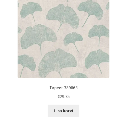
Tapeet 389663
€
29.75
Lisa korvi