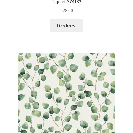
Tapeet 374132
€
28.00
Lisa korvi