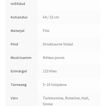
mõõdud
Kohandus
64 / 32 cm
Materjal
Fliis
Pind
Struktuurne Vinüül
Mustrisamm
Nihkuv joonis
Erimärgid
123 Vlies
Tarneaeg
5–10 tööpäeva
Värv
Türkiissinine, Roheline, Hall,
Sinine