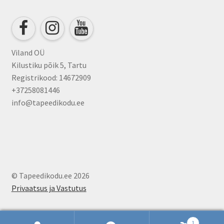
Viland OÜ
Kilustiku põik 5, Tartu
Registrikood: 14672909
+37258081446
info@tapeedikodu.ee
© Tapeedikodu.ee 2026
Privaatsus ja Vastutus
1