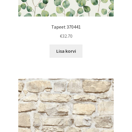
Tapeet 370441
€
32.70
Lisa korvi