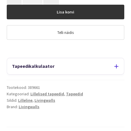
Lisa korvi
Telli näidis
Tapeedikalkulaator
Tootekood:
389661
Kategooriad:
Lillelised tapeedid
,
Tapeedid
Sildid:
Lilleline
,
Livingwalls
Brand:
Livingwalls