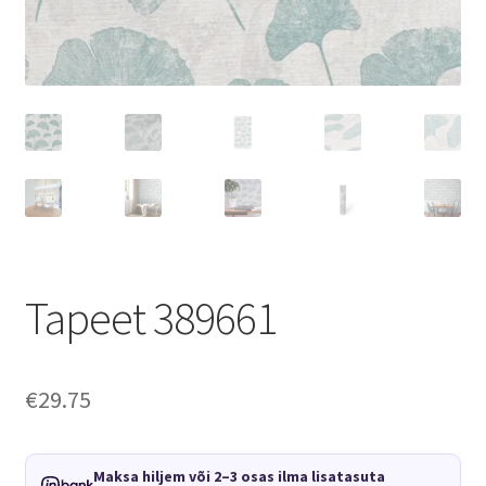
Tapeet 389661
€
29.75
Maksa hiljem või 2–3 osas ilma lisatasuta