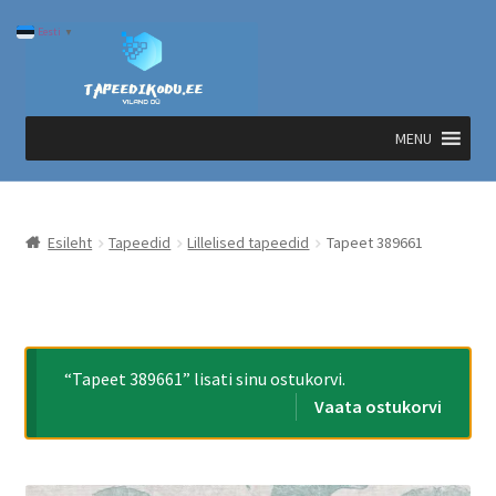
Liigu
Liigu
Eesti
▼
navigeerimisele
sisu
juurde
MENU
Esileht
Tapeedid
Lillelised tapeedid
Tapeet 389661
“Tapeet 389661” lisati sinu ostukorvi.
Vaata ostukorvi