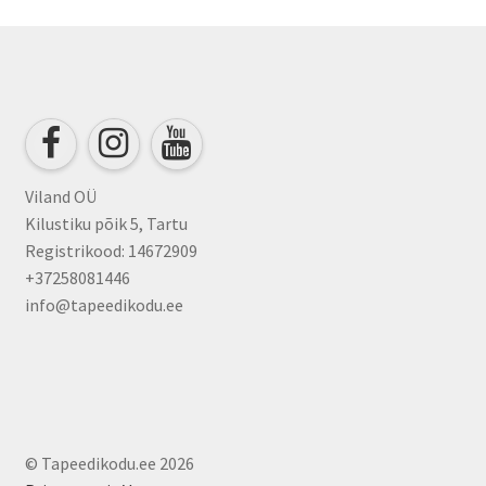
Viland OÜ
Kilustiku põik 5, Tartu
Registrikood: 14672909
+37258081446
info@tapeedikodu.ee
© Tapeedikodu.ee 2026