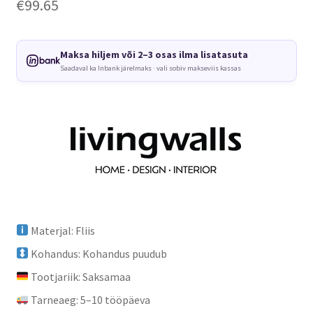
€
99.65
Maksa hiljem või 2–3 osas ilma lisatasuta
Saadaval ka Inbank järelmaks · vali sobiv makseviis kassas
Materjal: Fliis
Kohandus: Kohandus puudub
Tootjariik: Saksamaa
Tarneaeg: 5–10 tööpäeva