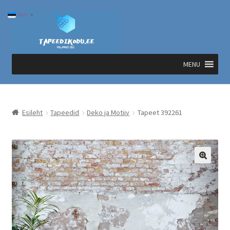
Liigu
Liigu
Eesti
▼
navigeerimisele
sisu
juurde
MENU
Esileht
Tapeedid
Deko ja Motiiv
Tapeet 392261