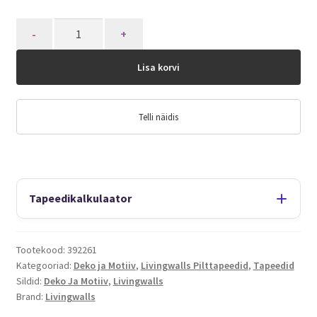
Quantity
Lisa korvi
Telli näidis
Tapeedikalkulaator
Tootekood:
392261
Kategooriad:
Deko ja Motiiv
,
Livingwalls Pilttapeedid
,
Tapeedid
Sildid:
Deko Ja Motiiv
,
Livingwalls
Brand:
Livingwalls