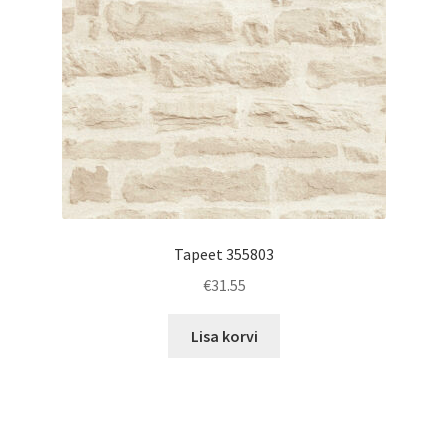
Tapeet 355803
€
31.55
Lisa korvi