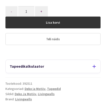
Quantity
Lisa korvi
Telli näidis
Tapeedikalkulaator
Tootekood:
392511
Kategooriad:
Deko ja Motiiv
,
Tapeedid
Sildid:
Deko Ja Motiiv
,
Livingwalls
Brand:
Livingwalls