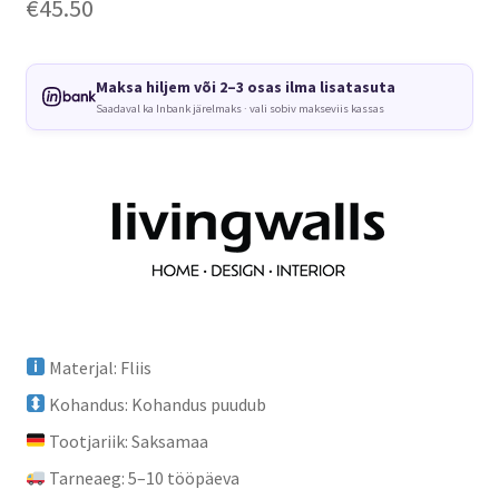
€
45.50
Maksa hiljem või 2–3 osas ilma lisatasuta
Saadaval ka Inbank järelmaks · vali sobiv makseviis kassas
Materjal: Fliis
Kohandus: Kohandus puudub
Tootjariik: Saksamaa
Tarneaeg: 5–10 tööpäeva