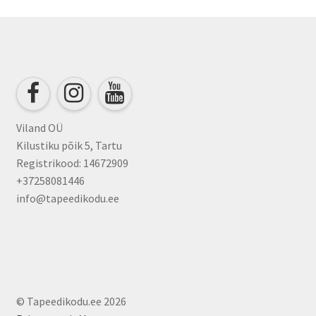
Viland OÜ
Kilustiku põik 5, Tartu
Registrikood: 14672909
+37258081446
info@tapeedikodu.ee
© Tapeedikodu.ee 2026