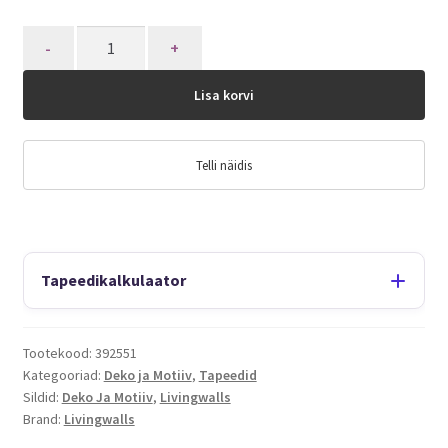
Quantity
Lisa korvi
Telli näidis
Tapeedikalkulaator
Tootekood:
392551
Kategooriad:
Deko ja Motiiv
,
Tapeedid
Sildid:
Deko Ja Motiiv
,
Livingwalls
Brand:
Livingwalls