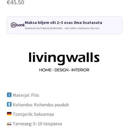
€
45.50
Maksa hiljem või 2–3 osas ilma lisatasuta
Saadaval ka Inbank järelmaks · vali sobiv makseviis kassas
Materjal: Fliis
Kohandus: Kohandus puudub
Tootjariik: Saksamaa
Tarneaeg: 5–10 tööpäeva