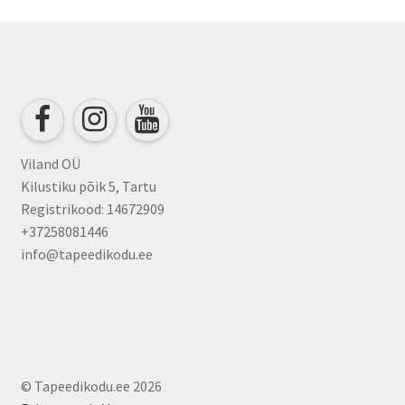
Viland OÜ
Kilustiku põik 5, Tartu
Registrikood: 14672909
+37258081446
info@tapeedikodu.ee
© Tapeedikodu.ee 2026